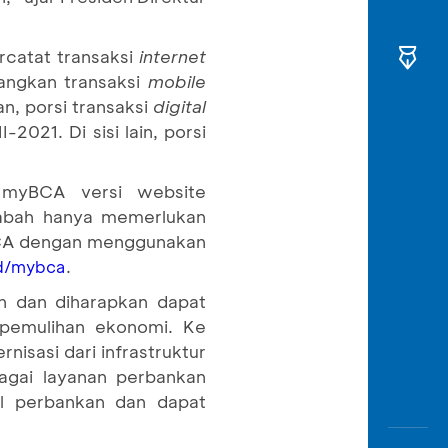
rcatat transaksi
internet
dangkan transaksi
mobile
n, porsi transaksi
digital
2021. Di sisi lain, porsi
 myBCA versi website
abah hanya memerlukan
 BCA dengan menggunakan
.
d/mybca
h dan diharapkan dapat
 pemulihan ekonomi. Ke
isasi dari infrastruktur
agai layanan perbankan
tal perbankan dan dapat