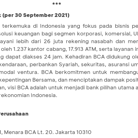
***
k (per 30 September 2021)
terkemuka di Indonesia yang fokus pada bisnis pe
 solusi keuangan bagi segmen korporasi, komersial,
yani lebih dari 26 juta rekening nasabah dan mem
 oleh 1.237 kantor cabang, 17.913 ATM, serta layanan 
g dapat diakses 24 jam. Kehadiran BCA didukung ole
endaraan, perbankan Syariah, sekuritas, asuransi u
pemodal ventura. BCA berkomitmen untuk membangun
pentingan Bersama, dan menciptakan dampak positi
n, visi BCA adalah untuk menjadi bank pilihan utama
erekonomian Indonesia.
 Perusahaan
1, Menara BCA Lt. 20. Jakarta 10310