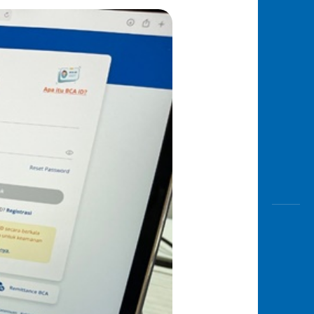
Awas
Modus
Buka
Rekeni
Tahapa
Edukati