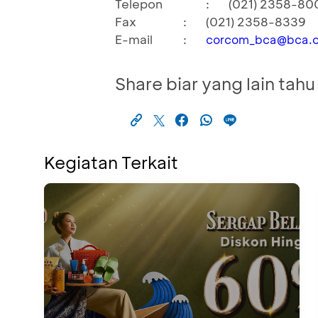
Telepon
:
(021) 2358-80
Fax
:
(021) 2358-8339
E-mail
:
corcom_bca@bca.c
Share biar yang lain tahu
Kegiatan Terkait