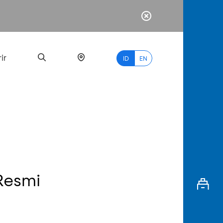
ir
ID
EN
PALING
BANYAK
DICARI
Resmi
myBCA
Paylate