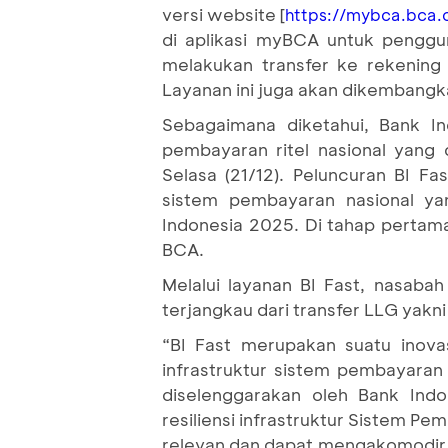
versi website [
https://mybca.bca.c
di aplikasi myBCA untuk pengg
melakukan transfer ke rekening 
Layanan ini juga akan dikembangk
Sebagaimana diketahui, Bank In
pembayaran ritel nasional yang 
Selasa (21/12). Peluncuran BI F
sistem pembayaran nasional y
Indonesia 2025. Di tahap pertama
BCA.
Melalui layanan BI Fast, nasabah
terjangkau dari transfer LLG yakni
“BI Fast merupakan suatu inov
infrastruktur sistem pembayaran
diselenggarakan oleh Bank Indo
resiliensi infrastruktur Sistem Pe
relevan dan dapat mengakomodir 