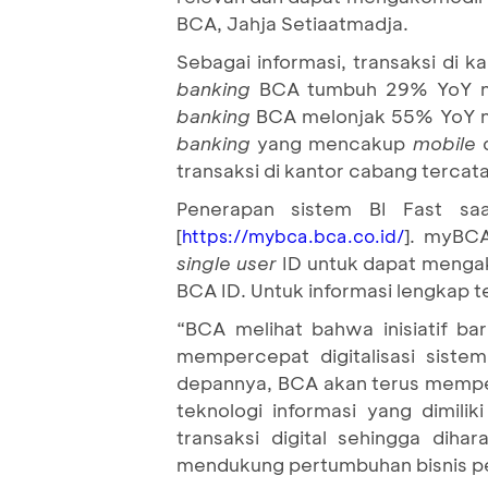
BCA, Jahja Setiaatmadja.
Sebagai informasi, transaksi di 
banking
BCA tumbuh 29% YoY menj
banking
BCA melonjak 55% YoY menj
banking
yang mencakup
mobile
transaksi di kantor cabang tercat
Penerapan sistem BI Fast sa
[
]. myBC
https://mybca.bca.co.id/
single user
ID untuk dapat mengak
BCA ID. Untuk informasi lengkap 
“BCA melihat bahwa inisiatif b
mempercepat digitalisasi siste
depannya, BCA akan terus memper
teknologi informasi yang dimil
transaksi digital sehingga dih
mendukung pertumbuhan bisnis pe