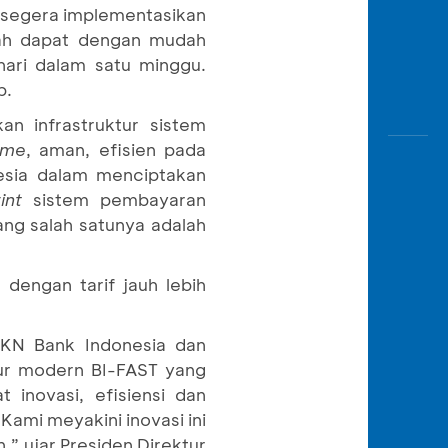
an segera implementasikan
bah dapat dengan mudah
hari dalam satu minggu.
p.
n infrastruktur sistem
ime
, aman, efisien pada
nesia dalam menciptakan
rint
sistem pembayaran
ang salah satunya adalah
 dengan tarif jauh lebih
SKN Bank Indonesia dan
tur modern BI-FAST yang
inovasi, efisiensi dan
Kami meyakini inovasi ini
 ujar Presiden Direktur