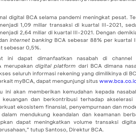
kanal digital BCA selama pandemi meningkat pesat. Te
adi 1,09 miliar transaksi di kuartal III-2021, se
adi 2,64 miliar di kuartal III-2021. Dengan demikia
dan
internet banking
BCA sebesar 88% per kuartal III-
at sebesar 0,5%.
at ini dapat dimanfaatkan nasabah di channel
A merupakan
digital platform
dari BCA dimana nas
ses seluruh informasi rekening yang dimilikinya di
terkait myBCA, dapat mengunjungi situs
www.bca.co.i
aru ini akan memberikan kemudahan kepada nasaba
m keuangan dan berkontribusi terhadap akselerasi
kuat ekosistem finansial, penyempurnaan dan modern
iki dalam mendukung keandalan dan keamanan berb
arapkan dapat meningkatkan volume transaksi digi
rusahaan,” tutup Santoso, Direktur BCA.