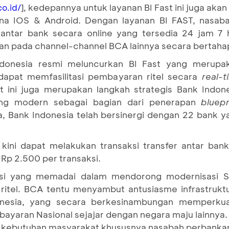
], kedepannya untuk layanan BI Fast ini juga ak
o.id/
una IOS & Android. Dengan layanan BI FAST, nasa
antar bank secara online yang tersedia 24 jam 7 
an pada channel-channel BCA lainnya secara bertaha
donesia resmi meluncurkan BI Fast yang merupaka
dapat memfasilitasi pembayaran ritel secara
real-t
ast ini juga merupakan langkah strategis Bank Indo
ang modern sebagai bagian dari penerapan
bluep
, Bank Indonesia telah bersinergi dengan 22 bank y
 kini dapat melakukan transaksi transfer antar bank
 Rp 2.500 per transaksi.
asi yang memadai dalam mendorong modernisasi 
 ritel. BCA tentu menyambut antusiasme infrastruk
nesia, yang secara berkesinambungan memperkuat 
mbayaran Nasional sejajar dengan negara maju lainnya. 
kebutuhan masyarakat khususnya nasabah perbankan,”