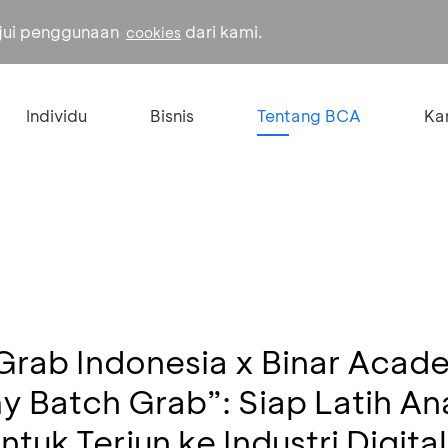
ujui penggunaan
dari kami.
cookies
Individu
Bisnis
Tentang BCA
Kar
Grab Indonesia x Binar Acad
Batch Grab”: Siap Latih Ana
uk Terjun ke Industri Digital