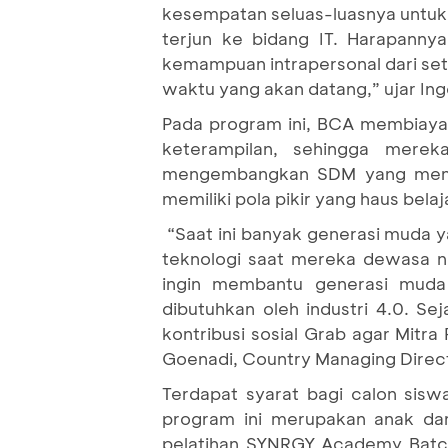
kesempatan seluas-luasnya untuk
terjun ke bidang IT. Harapanny
kemampuan intrapersonal dari seti
waktu yang akan datang,” ujar In
Pada program ini, BCA membiaya
keterampilan, sehingga merek
mengembangkan SDM yang memili
memiliki pola pikir yang haus belaj
“Saat ini banyak generasi muda 
teknologi saat mereka dewasa na
ingin membantu generasi mud
dibutuhkan oleh industri 4.0. 
kontribusi sosial Grab agar Mit
Goenadi, Country Managing Direc
Terdapat syarat bagi calon sis
program ini merupakan anak dar
pelatihan SYNRGY Academy Batc