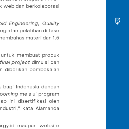
k web dan berkolaborasi
oid Engineering
,
Quality
iatan pelatihan di fase
 membahas materi dan 1.5
u untuk membuat produk
final project
dimulai dan
an diberikan pembekalan
 bagi Indonesia dengan
ooming
melalui program
ini disertifikasi oleh
industri,” kata Alamanda
nrgy.id maupun website