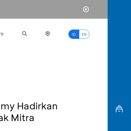
ir
ID
EN
PALING
BANYAK
DICARI
emy Hadirkan
myBCA
k Mitra
Paylate