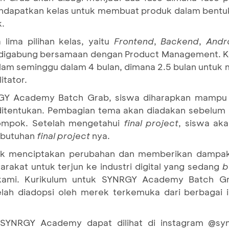
ndapatkan kelas untuk membuat produk dalam bentu
k.
lima pilihan kelas, yaitu
Frontend
,
Backend
,
Andr
digabung bersamaan dengan Product Management. Keg
dalam seminggu dalam 4 bulan, dimana 2.5 bulan untuk
itator.
NRGY Academy Batch Grab, siswa diharapkan mamp
 ditentukan. Pembagian tema akan diadakan sebelum
lompok. Setelah mengetahui
final project
, siswa ak
ebutuhan
final project
nya.
ntuk menciptakan perubahan dan memberikan dampak
kat untuk terjun ke industri digital yang sedang
b
kami. Kurikulum untuk SYNRGY Academy Batch Grab 
telah diadopsi oleh merek terkemuka dari berbagai 
i SYNRGY Academy dapat dilihat di instagram @sy