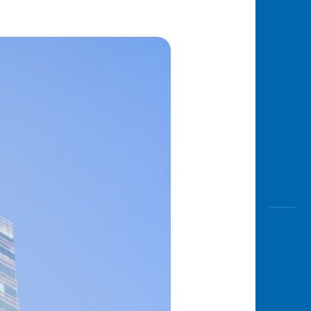
Awas
Modus
Buka
Rekeni
Tahapa
Edukati