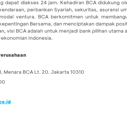
g dapat diakses 24 jam. Kehadiran BCA didukung ole
endaraan, perbankan Syariah, sekuritas, asuransi u
pemodal ventura. BCA berkomitmen untuk membangun
pentingan Bersama, dan menciptakan dampak positi
n, visi BCA adalah untuk menjadi bank pilihan utama
erekonomian Indonesia.
 Perusahaan
1, Menara BCA Lt. 20. Jakarta 10310
00
o.id