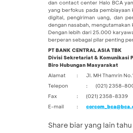
dan contact center Halo BCA yan
yang berfokus pada pembiayaan k
digital, pengiriman uang, dan 
dengan nasabah, mengutamakan ke
Dengan lebih dari 25.000 karyawa
berperan sebagai pilar penting p
PT BANK CENTRAL ASIA TBK
Divisi Sekretariat & Komunikasi
Biro Hubungan Masyarakat
Alamat
Jl. MH Thamrin No.
:
Telepon
:
(021) 2358-80
Fax
:
(021) 2358-8339
E-mail
:
corcom_bca@bca.c
Share biar yang lain tahu