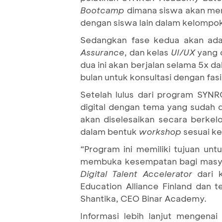
Bootcamp
dimana siswa akan me
dengan siswa lain dalam kelompo
Sedangkan fase kedua akan ada 
Assurance
, dan kelas
UI/UX
yang 
dua ini akan berjalan selama 5x 
bulan untuk konsultasi dengan fasil
Setelah lulus dari program SY
digital dengan tema yang sudah
akan diselesaikan secara berke
dalam bentuk
workshop
sesuai k
“Program ini memiliki tujuan u
membuka kesempatan bagi masyara
Digital Talent Accelerator
dari 
Education Alliance Finland dan 
Shantika, CEO Binar Academy.
Informasi lebih lanjut mengena