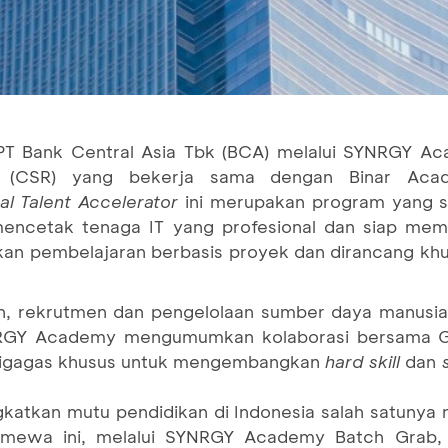
PT Bank Central Asia Tbk (BCA) melalui SYNRGY A
(CSR) yang bekerja sama dengan Binar Acade
tal Talent Accelerator
ini merupakan program yang s
encetak tenaga IT yang profesional dan siap mema
an pembelajaran berbasis proyek dan dirancang khusu
n, rekrutmen dan pengelolaan sumber daya manusia
NRGY Academy mengumumkan kolaborasi bersama Gr
igagas khusus untuk mengembangkan
hard skill
dan
atkan mutu pendidikan di Indonesia salah satunya
imewa ini, melalui SYNRGY Academy Batch Grab,