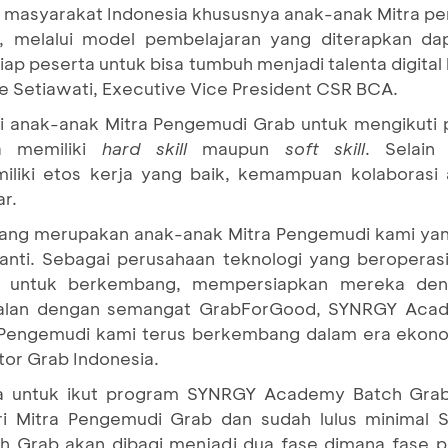
 masyarakat Indonesia khususnya anak-anak Mitra pe
a, melalui model pembelajaran yang diterapkan d
ap peserta untuk bisa tumbuh menjadi talenta digital
ge Setiawati, Executive Vice President CSR BCA.
i anak-anak Mitra Pengemudi Grab untuk mengikut
a memiliki
hard skill
maupun
soft skill
. Selain
ki etos kerja yang baik, kemampuan kolaborasi 
ar.
yang merupakan anak-anak Mitra Pengemudi kami yang
nti. Sebagai perusahaan teknologi yang beroperasi 
a untuk berkembang, mempersiapkan mereka den
Sejalan dengan semangat GrabForGood, SYNRGY Aca
ra Pengemudi kami terus berkembang dalam era ekono
tor Grab Indonesia.
wa untuk ikut program SYNRGY Academy Batch Grab
i Mitra Pengemudi Grab dan sudah lulus minimal S
h Grab akan dibagi menjadi dua fase dimana fase