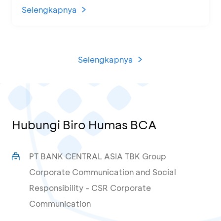
di KCU Tanjung Priok
Selengkapnya
Selengkapnya
Hubungi Biro Humas BCA
PT BANK CENTRAL ASIA TBK Group
Corporate Communication and Social
Responsibility - CSR Corporate
Communication