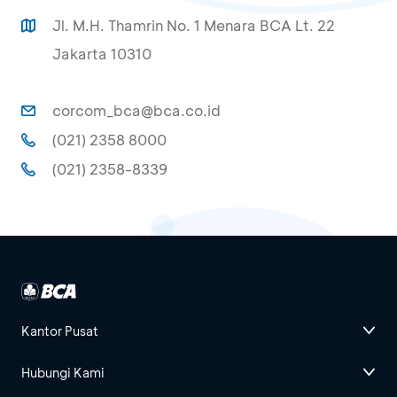
Jl. M.H. Thamrin No. 1 Menara BCA Lt. 22
Jakarta 10310
corcom_bca@bca.co.id
(021) 2358 8000
(021) 2358-8339
Kantor Pusat
Hubungi Kami