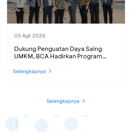
03 Agt 2026
Dukung Penguatan Daya Saing
UMKM, BCA Hadirkan Program
Sertifikasi Halal dan Pelatihan Usaha
di KCU Tanjung Priok
Selengkapnya
Selengkapnya