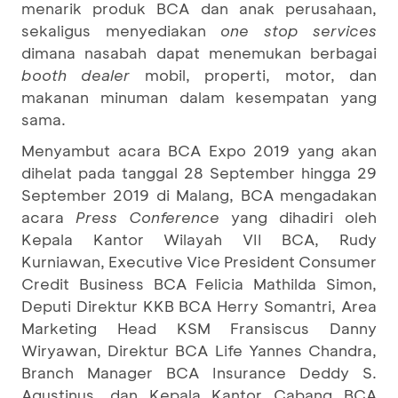
menarik produk BCA dan anak perusahaan,
sekaligus menyediakan
one stop services
dimana nasabah dapat menemukan berbagai
booth dealer
mobil, properti, motor, dan
makanan minuman dalam kesempatan yang
sama.
Menyambut acara BCA Expo 2019 yang akan
dihelat pada tanggal 28 September hingga 29
September 2019 di Malang, BCA mengadakan
acara
Press Conference
yang dihadiri oleh
Kepala Kantor Wilayah VII BCA, Rudy
Kurniawan, Executive Vice President Consumer
Credit Business BCA Felicia Mathilda Simon,
Deputi Direktur KKB BCA Herry Somantri, Area
Marketing Head KSM Fransiscus Danny
Wiryawan, Direktur BCA Life Yannes Chandra,
Branch Manager BCA Insurance Deddy S.
Agustinus, dan Kepala Kantor Cabang BCA