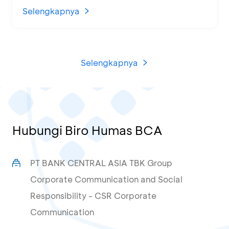
di KCU Tanjung Priok
Selengkapnya
Selengkapnya
Hubungi Biro Humas BCA
PT BANK CENTRAL ASIA TBK Group
Corporate Communication and Social
Responsibility - CSR Corporate
Communication