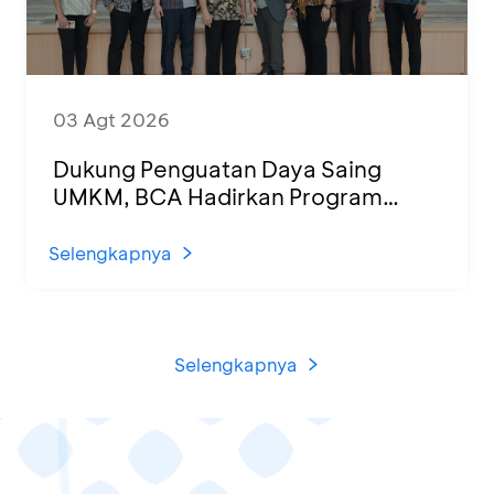
03 Agt 2026
Dukung Penguatan Daya Saing
UMKM, BCA Hadirkan Program
Sertifikasi Halal dan Pelatihan Usaha
di KCU Tanjung Priok
Selengkapnya
Selengkapnya