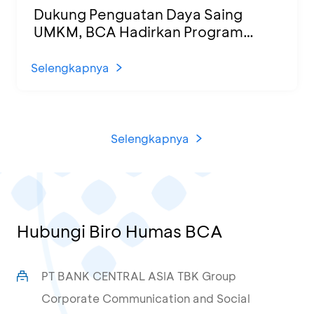
Dukung Penguatan Daya Saing
UMKM, BCA Hadirkan Program
Sertifikasi Halal dan Pelatihan Usaha
di KCU Tanjung Priok
Selengkapnya
Selengkapnya
Hubungi Biro Humas BCA
PT BANK CENTRAL ASIA TBK Group
Corporate Communication and Social