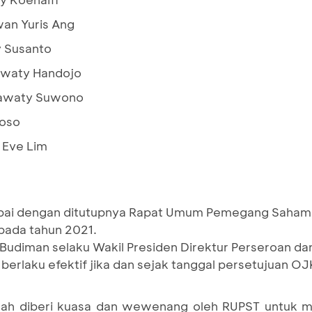
n Yuris Ang
santo
waty Handojo
y Suwono
so
e Lim
mpai dengan ditutupnya Rapat Umum Pemegang Saham
pada tahun 2021.
udiman selaku Wakil Presiden Direktur Perseroan da
berlaku efektif jika dan sejak tanggal persetujuan OJ
elah diberi kuasa dan wewenang oleh RUPST untuk 