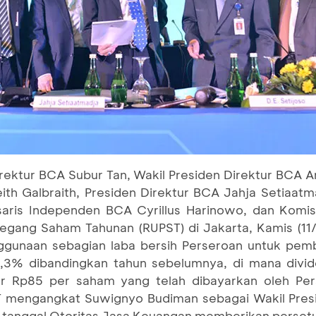
Direktur BCA Subur Tan, Wakil Presiden Direktur BCA 
th Galbraith, Presiden Direktur BCA Jahja Setiaatm
saris Independen BCA Cyrillus Harinowo, dan Komi
ang Saham Tahunan (RUPST) di Jakarta, Kamis (11
ggunaan sebagian laba bersih Perseroan untuk pem
3% dibandingkan tahun sebelumnya, di mana divide
ar Rp85 per saham yang telah dibayarkan oleh Per
T mengangkat Suwignyo Budiman sebagai Wakil Presi
jak tanggal Otoritas Jasa Keuangan memberikan perse