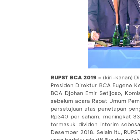
RUPST BCA 2019 –
(kiri-kanan) 
Presiden Direktur BCA Eugene Kei
BCA Djohan Emir Setijoso, Komi
sebelum acara Rapat Umum Pemeg
persetujuan atas penetapan pen
Rp340 per saham, meningkat 33,
termasuk dividen interim sebes
Desember 2018. Selain itu, RUPS
yang berlaku efektif jika dan se