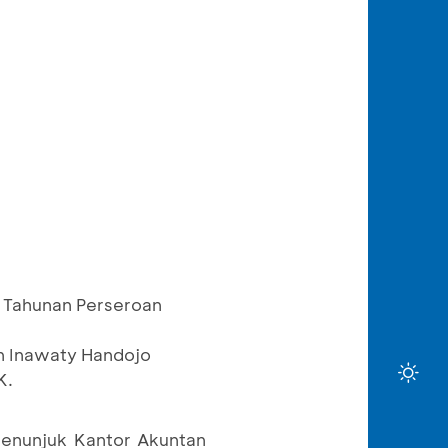
 Tahunan Perseroan
n Inawaty Handojo
K.
menunjuk Kantor Akuntan