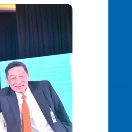
Awas
Modus
Buka
Rekeni
Tahapa
Edukati