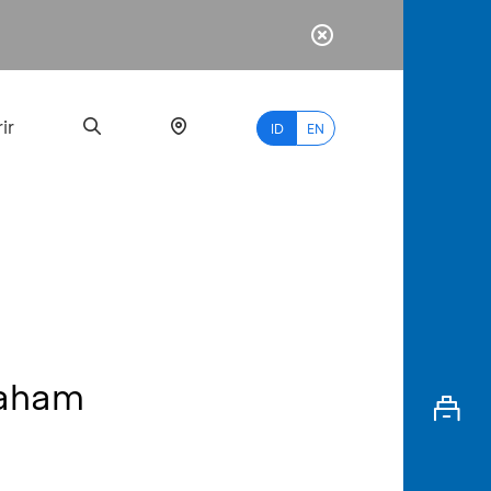
ir
ID
EN
PALING
BANYAK
DICARI
Saham
myBCA
Paylate