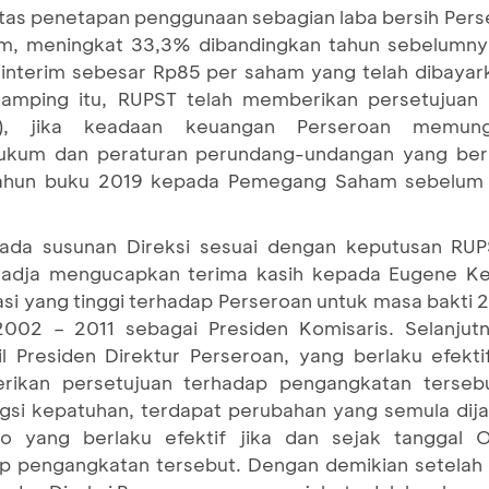
as penetapan penggunaan sebagian laba bersih Per
m, meningkat 33,3% dibandingkan tahun sebelumnya
 interim sebesar Rp85 per saham yang telah dibayar
amping itu, RUPST telah memberikan persetujuan 
s), jika keadaan keuangan Perseroan memun
kum dan peraturan perundang-undangan yang ber
tahun buku 2019 kepada Pemegang Saham sebelum 
da susunan Direksi sesuai dengan keputusan RUPS
madja mengucapkan terima kasih kepada Eugene Kei
si yang tinggi terhadap Perseroan untuk masa bakti 2
2002 – 2011 sebagai Presiden Komisaris. Selanju
Presiden Direktur Perseroan, yang berlaku efektif
rikan persetujuan terhadap pengangkatan terseb
i kepatuhan, terdapat perubahan yang semula dija
jo yang berlaku efektif jika dan sejak tanggal 
p pengangkatan tersebut. Dengan demikian setelah