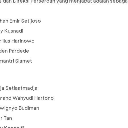
dan Direksi Perseroan yang menjabat adalah sebagai
 Emir Setijoso
usnadi
lus Harinowo
en Pardede
ntri Slamet
Setiaatmadja
mand Wahyudi Hartono
uwignyo Budiman
Tan
enaifi