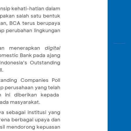
nsip kehati-hatian dalam
pakan salah satu bentuk
nkan, BCA terus berupaya
dap perubahan lingkungan
 dan menerapkan
digital
omestic Bank pada ajang
ndonesia’s Outstanding
l.
anding Companies Poll
p perusahaan yang telah
 ini diberikan kepada
pada masyarakat.
a sebagai institusi yang
rena berbagai upaya dan
asil mendorong kepuasan