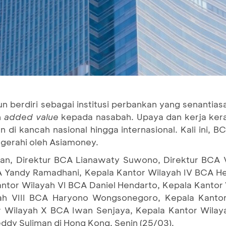
n berdiri sebagai institusi perbankan yang senantias
n
added value
kepada nasabah. Upaya dan kerja keras
di kancah nasional hingga internasional. Kali ini, 
gerahi oleh Asiamoney.
an, Direktur BCA Lianawaty Suwono, Direktur BCA 
A Yandy Ramadhani, Kepala Kantor Wilayah IV BCA He
ntor Wilayah VI BCA Daniel Hendarto, Kepala Kantor
yah VIII BCA Haryono Wongsonegoro, Kepala Kanto
r Wilayah X BCA Iwan Senjaya, Kepala Kantor Wilay
ddy Suliman di Hong Kong, Senin (25/03).