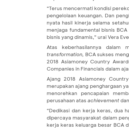
“Terus mencermati kondisi pereko
pengelolaan keuangan. Dan pengh
nyata hasil kinerja selama setah
menjaga fundamental bisnis BCA 
bisnis yang dinamis,” urai Vera Eve
Atas keberhasilannya dalam 
transformation,
BCA sukses mengga
2018 Asiamoney Country Awards,
Companies in Financials dalam aj
Ajang 2018 Asiamoney Country
merupakan ajang penghargaan yan
menorehkan pencapaian memba
perusahaan atas
achievement
dan
“Dedikasi dan kerja keras, dua h
dipercaya masyarakat dalam pen
kerja keras keluarga besar BCA 