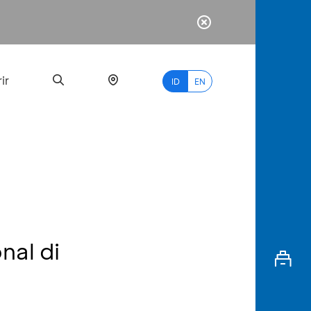
ir
ID
EN
PALING
BANYAK
DICARI
nal di
myBCA
Paylate