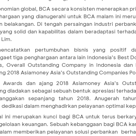
nomian global, BCA secara konsisten menerapkan pri
argaan yang dianugerahi untuk BCA malam ini meru
un belakangan. Di tengah persaingan industri perba
yang solid dan kapabilitas dalam beradaptasi terha
 Lim.
mencatatkan pertumbuhan bisnis yang positif
et tiga penghargaan antara lain Indonesia’s Best D
 Overall Outstanding Company in Indonesia dan I
ang 2018 Asiamoney Asia’s Outstanding Companies Pol
 Awards dan ajang 2018 Asiamoney Asia’s Outst
g diadakan sebagai sebuah bentuk apresiasi terhada
nggakan sepanjang tahun 2018. Anugerah tahun
 dedikasi dalam menghadirkan pelayanan optimal ke
al ini merupakan kunci bagi BCA untuk terus berkary
gelolaan keuangan. Sebuah kebanggaan bagi BCA ka
dalam memberikan pelayanan solusi perbankan berh