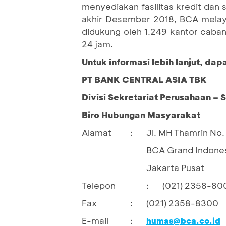
menyediakan fasilitas kredit dan
akhir Desember 2018, BCA melaya
didukung oleh 1.249 kantor caban
24 jam.
Untuk informasi lebih lanjut, da
PT BANK CENTRAL ASIA TBK
Divisi Sekretariat Perusahaan – 
Biro Hubungan Masyarakat
Alamat
Jl. MH Thamrin No. 
:
BCA Grand Indones
Jakarta Pusat
Telepon
:
(021) 2358-80
Fax
:
(021) 2358-8300
E-mail
:
humas@bca.co.id