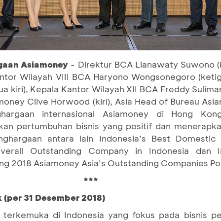
rgaan Asiamoney
- Direktur BCA Lianawaty Suwono (ke
antor Wilayah VIII BCA Haryono Wongsonegoro (ketig
a kiri), Kepala Kantor Wilayah XII BCA Freddy Sulim
money Clive Horwood (kiri), Asia Head of Bureau A
hargaan internasional Asiamoney di Hong Kong
kan pertumbuhan bisnis yang positif dan menerapk
ghargaan antara lain Indonesia’s Best Domestic
erall Outstanding Company in Indonesia dan In
ang 2018 Asiamoney Asia’s Outstanding Companies Pol
***
k (per 31 Desember 2018)
terkemuka di Indonesia yang fokus pada bisnis pe