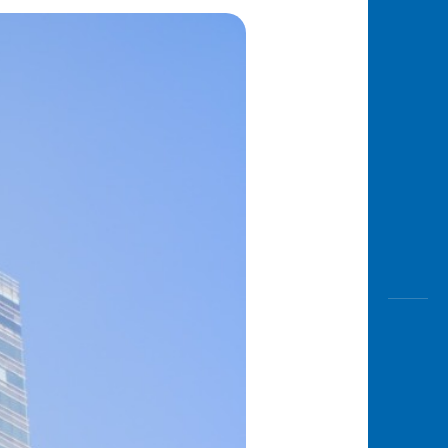
Awas
Modus
Buka
Rekeni
Tahapa
Edukati