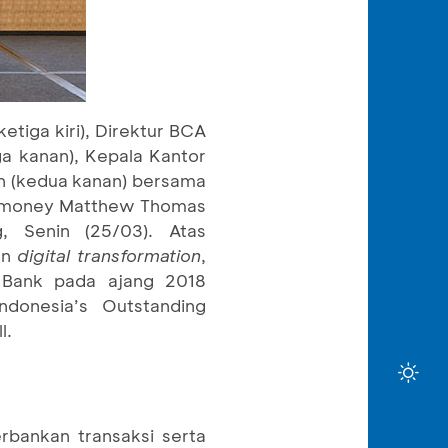
tiga kiri), Direktur BCA
a kanan), Kepala Kantor
an (kedua kanan) bersama
siamoney Matthew Thomas
, Senin (25/03). Atas
an
digital transformation
,
 Bank pada ajang 2018
donesia’s Outstanding
l.
rbankan transaksi serta