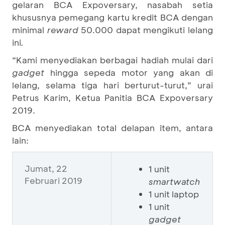
gelaran BCA Expoversary, nasabah setia
khususnya pemegang kartu kredit BCA dengan
minimal
reward
50.000 dapat mengikuti lelang
ini
.
“Kami menyediakan berbagai hadiah mulai dari
gadget
hingga sepeda motor yang akan di
lelang, selama tiga hari berturut-turut,” urai
Petrus Karim, Ketua Panitia BCA Expoversary
2019.
BCA menyediakan total delapan item, antara
lain:
Jumat, 22
1 unit
Februari 2019
smartwatch
1 unit laptop
1 unit
gadget