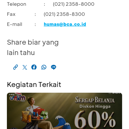
Telepon
:
(021) 2358-8000
Fax
:
(021) 2358-8300
E-mail
:
humas@bca.co.id
Share biar yang
lain tahu
Kegiatan Terkait