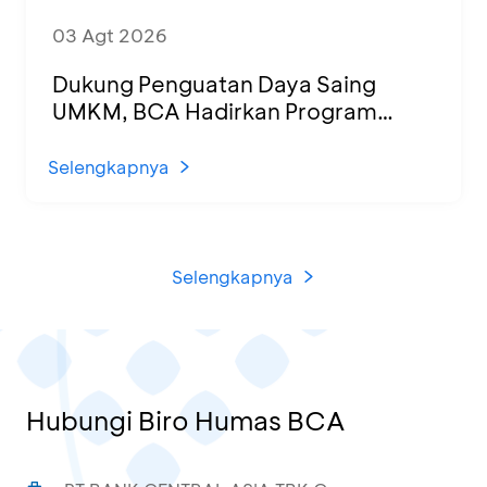
03 Agt 2026
Dukung Penguatan Daya Saing
UMKM, BCA Hadirkan Program
Sertifikasi Halal dan Pelatihan Usaha
di KCU Tanjung Priok
Selengkapnya
Selengkapnya
Hubungi Biro Humas BCA