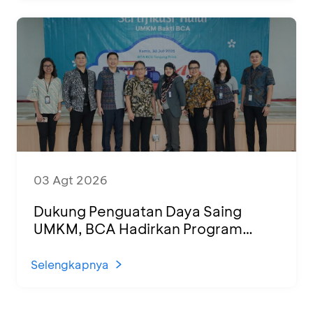
03 Agt 2026
Dukung Penguatan Daya Saing
UMKM, BCA Hadirkan Program
Sertifikasi Halal dan Pelatihan Usaha
di KCU Tanjung Priok
Selengkapnya