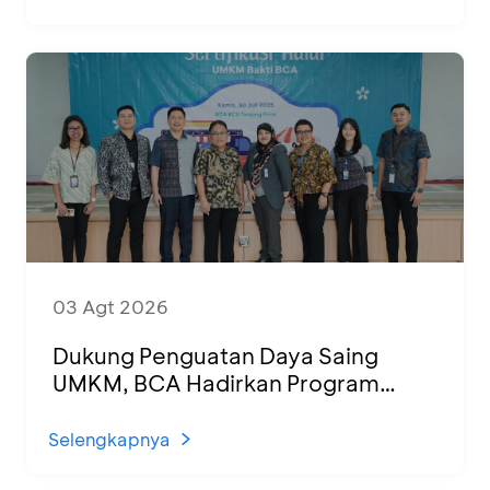
03 Agt 2026
Dukung Penguatan Daya Saing
UMKM, BCA Hadirkan Program
Sertifikasi Halal dan Pelatihan Usaha
di KCU Tanjung Priok
Selengkapnya