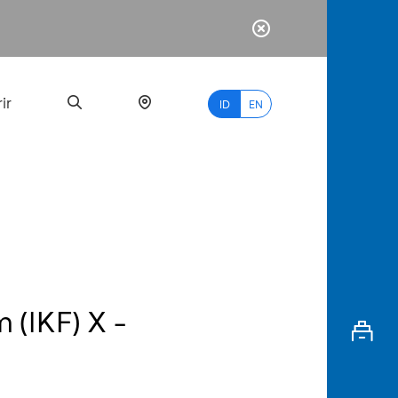
ir
ID
EN
PALING
BANYAK
DICARI
(IKF) X -
myBCA
Paylate