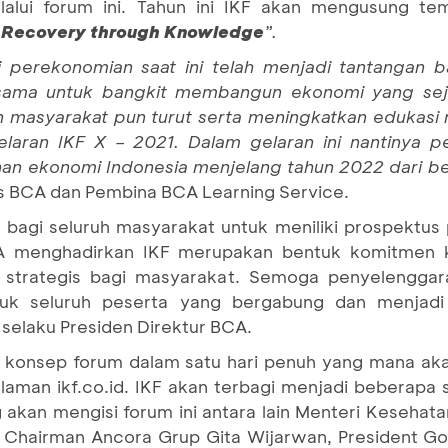
alui forum ini. Tahun ini IKF akan mengusung te
 Recovery through Knowledge
”.
perekonomian saat ini telah menjadi tantangan b
ersama untuk bangkit membangun ekonomi yang sej
 masyarakat pun turut serta meningkatkan edukasi 
gelaran IKF X – 2021. Dalam gelaran ini nantinya
n ekonomi Indonesia menjelang tahun 2022 dari be
is BCA dan Pembina BCA Learning Service.
 bagi seluruh masyarakat untuk meniliki prospektus
CA menghadirkan IKF merupakan bentuk komitmen 
strategis bagi masyarakat. Semoga penyelenggara
k seluruh peserta yang bergabung dan menjadi 
a selaku Presiden Direktur BCA.
an konsep forum dalam satu hari penuh yang mana ak
laman ikf.co.id. IKF akan terbagi menjadi beberapa 
kan mengisi forum ini antara lain Menteri Kesehatan
i , Chairman Ancora Grup Gita Wijarwan, President Go