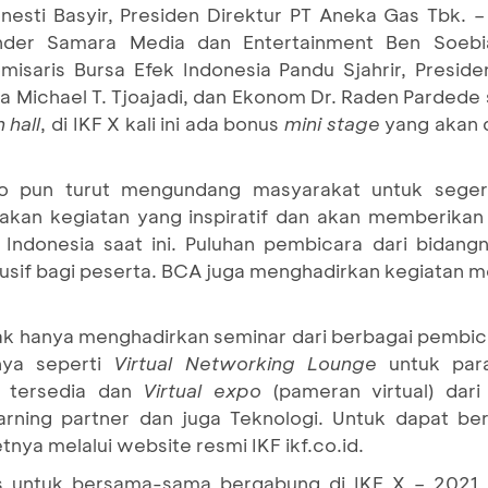
nesti Basyir, Presiden Direktur PT Aneka Gas Tbk.
er Samara Media dan Entertainment Ben Soebiak
misaris Bursa Efek Indonesia Pandu Sjahrir, Presid
 Michael T. Tjoajadi, dan Ekonom Dr. Raden Pardede
 hall
, di IKF X kali ini ada bonus
mini stage
yang akan d
o pun turut mengundang masyarakat untuk seger
pakan kegiatan yang inspiratif dan akan memberikan
Indonesia saat ini. Puluhan pembicara dari bidan
sif bagi peserta. BCA juga menghadirkan kegiatan men
ak hanya menghadirkan seminar dari berbagai pembic
nya seperti
Virtual
Networking
Lounge
untuk para
g tersedia dan
Virtual expo
(pameran virtual) dari 
earning partner dan juga Teknologi. Untuk dapat be
ya melalui website resmi IKF ikf.co.id.
s untuk bersama-sama bergabung di IKF X – 2021