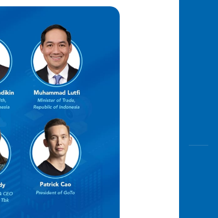
Awas
Modus
Buka
Rekeni
Tahapa
Edukati