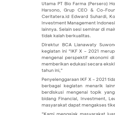
Utama PT Bio Farma (Persero) Ho
Harsono, Grup CEO & Co-Found
Ceritatera.id Edward Suhardi, Ko
Investment Management Indonesia
lainnya. Selain sesi seminar di
main
tidak kalah berkualitas.
Direktur BCA Lianawaty Suwon
kegiatan ini “IKF X – 2021 meru
mengenai perspektif ekonomi di 
memberikan edukasi secara eksklu
tahun ini,”
Penyelenggaraan IKF X – 2021 tid
berbagai kegiatan menarik lain
berdiskusi mengenai topik yan
bidang Financial, Investment, L
masyarakat dapat mengakses tiketn
“Kami mengajak masyarakat lua