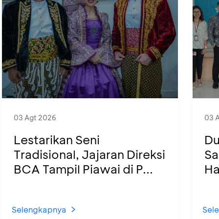
03 Agt 2026
03 
Lestarikan Seni
Du
Tradisional, Jajaran Direksi
Sa
BCA Tampil Piawai di P...
Ha
Selengkapnya
Sel