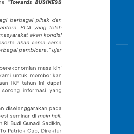
ma “
Towards BUSINESS
agi berbagai pihak dan
ahtera. BCA yang telah
masyarakat akan kondisi
 peserta akan sama-sama
rbagai pembicara,” ujar
 perekonomian masa kini
kami untuk memberikan
an IKF tahun ini dapat
sorong informasi yang
an diselenggarakan pada
sesi seminar di
main hall
.
 RI Budi Gunadi Sadikin,
To Patrick Cao, Direktur