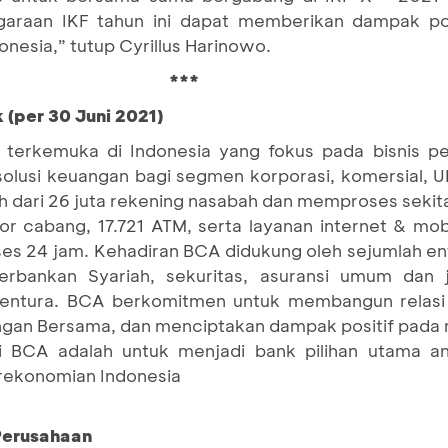
ggaraan IKF tahun ini dapat memberikan dampak po
nesia,” tutup Cyrillus Harinowo.
***
 (per 30 Juni 2021)
terkemuka di Indonesia yang fokus pada bisnis pe
 solusi keuangan bagi segmen korporasi, komersial,
h dari 26 juta rekening nasabah dan memproses sekitar
tor cabang, 17.721 ATM, serta layanan internet & mo
es 24 jam. Kehadiran BCA didukung oleh sejumlah en
bankan Syariah, sekuritas, asuransi umum dan ji
ventura. BCA berkomitmen untuk membangun relasi
an Bersama, dan menciptakan dampak positif pada 
si BCA adalah untuk menjadi bank pilihan utama a
erekonomian Indonesia
 Perusahaan