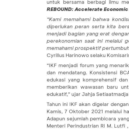
untuk bersama berbagi ilmu mel
REBOUND: Accelerate Economic
“Kami memahami bahwa kondisi 
diperlukan peran serta kita b
menjadi bagian yang erat dengan
perekonomian saat ini melalui 
memahami prospektif pertumbuha
Cyrillus Harinowo selaku Komisar
“IKF menjadi forum yang menarik
dan mendatang. Konsistensi B
edukasi yang komprehensif dan 
memberikan wawasan baru untu
edukatif,” ujar Jahja Setiaatmadj
Tahun ini IKF akan digelar deng
Kamis, 7 Oktober 2021 melalui ha
Adapun sejumlah pembicara yang a
Menteri Perindustrian RI M. Lutf