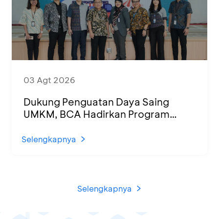
03 Agt 2026
Dukung Penguatan Daya Saing
UMKM, BCA Hadirkan Program
Sertifikasi Halal dan Pelatihan Usaha
di KCU Tanjung Priok
Selengkapnya
Selengkapnya