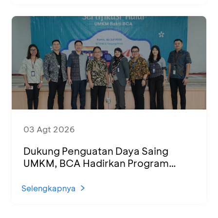
03 Agt 2026
Dukung Penguatan Daya Saing
UMKM, BCA Hadirkan Program
Sertifikasi Halal dan Pelatihan Usaha
di KCU Tanjung Priok
Selengkapnya