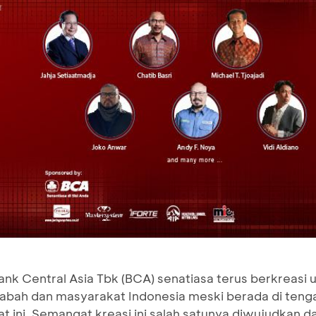
ank Central Asia Tbk (BCA) senatiasa terus berkreasi
abah dan masyarakat Indonesia meski berada di teng
at ini. Semangat kreasi ini salah satunya diwujudkan 