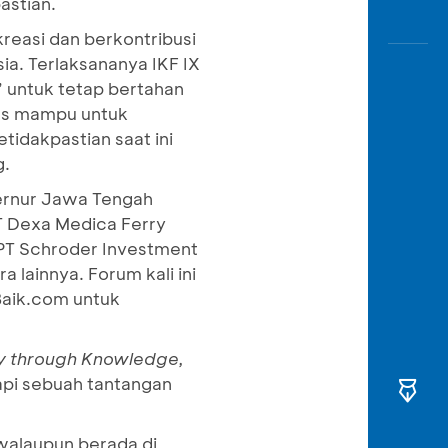
astian.
easi dan berkontribusi
a. Terlaksananya IKF IX
 untuk tetap bertahan
rus mampu untuk
tidakpastian saat ini
g.
bernur Jawa Tengah
PT Dexa Medica Ferry
 PT Schroder Investment
lainnya. Forum kali ini
Baik.com untuk
y through Knowledge,
pi sebuah tantangan
walaupun berada di