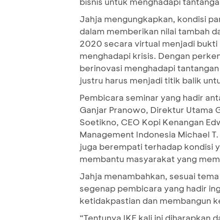
bisnis untuk menghadapi tantanga
Jahja mengungkapkan, kondisi pa
dalam memberikan nilai tambah d
2020 secara virtual menjadi bukt
menghadapi krisis. Dengan perkem
berinovasi menghadapi tantangan p
justru harus menjadi titik balik u
Pembicara seminar yang hadir ant
Ganjar Pranowo, Direktur Utama Ga
Soetikno, CEO Kopi Kenangan Edwa
Management Indonesia Michael T. T
juga berempati terhadap kondisi 
membantu masyarakat yang mem
Jahja menambahkan, sesuai tema
segenap pembicara yang hadir in
ketidakpastian dan membangun k
“Tentunya IKF kali ini diharapka