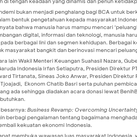
n di tengah keadaan yang dinamis dan penuh ketidakp
ndemi bukan menjadi penghalang bagi BCA untuk berkr
alam bentuk pengetahuan kepada masyarakat Indonesi
i nyata bahwa manusia harus mampu mencari ‘peluang’
bangan digital, informasi dan teknologi, manusia ha
ada berbagai lini dan segmen kehidupan. Berbagai ke
ntuk masyarakat bangkit dan berinovasi mencari peluan
ara lain Wakil Menteri Keuangan Suahasil Nazara, Gu
ruda Indonesia Irfan Setiaputra, Presiden Direktur 
rd Tirtanata, Sineas Joko Anwar, Presiden Direktur
joajadi, Ekonom Chatib Basri serta puluhan pembicara 
yang ada sehingga diadakan acara donasi lewat Benih
butuhkan.
 besarnya:
Business Revamp: Overcoming Uncertaint
gin berbagi pengalaman tentang bagaimana menghada
embali kekuatan ekonomi Indonesia.
n dapat membuka wawasan luas masyarakat Indonesia, 