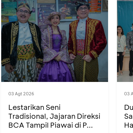
03 Agt 2026
03 
Lestarikan Seni
Du
Tradisional, Jajaran Direksi
Sa
BCA Tampil Piawai di P...
Ha