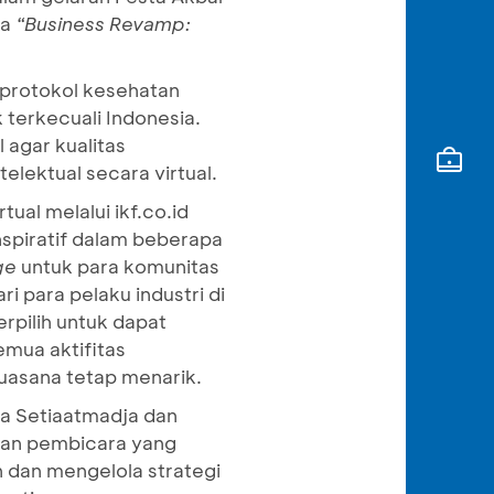
ma
“Business Revamp:
 protokol kesehatan
terkecuali Indonesia.
 agar kualitas
elektual secara virtual.
ual melalui ikf.co.id
nspiratif dalam beberapa
ge
untuk para komunitas
ri para pelaku industri di
rpilih untuk dapat
mua aktifitas
 suasana tetap menarik.
ja Setiaatmadja dan
kan pembicara yang
 dan mengelola strategi