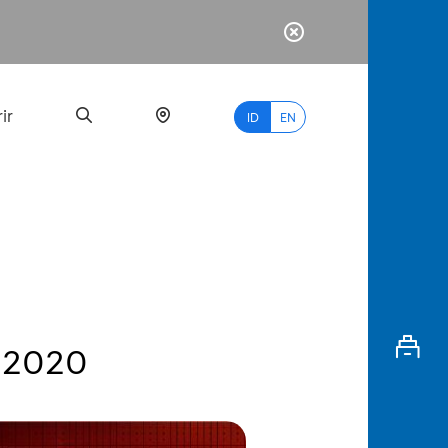
ir
ID
EN
PALING
BANYAK
DICARI
X 2020
myBCA
Paylate