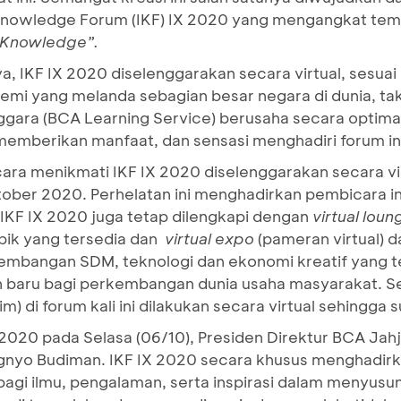
 Knowledge Forum (IKF) IX 2020 yang mengangkat te
 Knowledge”.
 IKF IX 2020 diselenggarakan secara virtual, sesuai
mi yang melanda sebagian besar negara di dunia, tak 
gara (BCA Learning Service) berusaha secara optimal
emberikan manfaat, dan sensasi menghadiri forum int
ara menikmati IKF IX 2020 diselenggarakan secara virt
tober 2020. Perhelatan ini menghadirkan pembicara i
, IKF IX 2020 juga tetap dilengkapi dengan
virtual loun
opik yang tersedia dan
virtual expo
(pameran virtual) da
embangan SDM, teknologi dan ekonomi kreatif yang te
n baru bagi perkembangan dunia usaha masyarakat. Se
m) di forum kali ini dilakukan secara virtual sehingga
2020 pada Selasa (06/10), Presiden Direktur BCA Jah
ignyo Budiman. IKF IX 2020 secara khusus menghadir
agi ilmu, pengalaman, serta inspirasi dalam menyusun