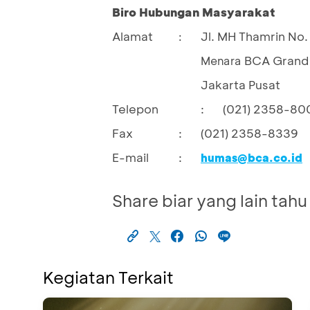
Biro Hubungan Masyarakat
Alamat
Jl. MH Thamrin No. 
:
BCA Grand 
				Menara 
Jakarta Pusat
Telepon
:
(021) 2358-80
Fax
:
(021) 2358-8339
E-mail
:
humas@bca.co.id
Share biar yang lain tahu
Kegiatan Terkait