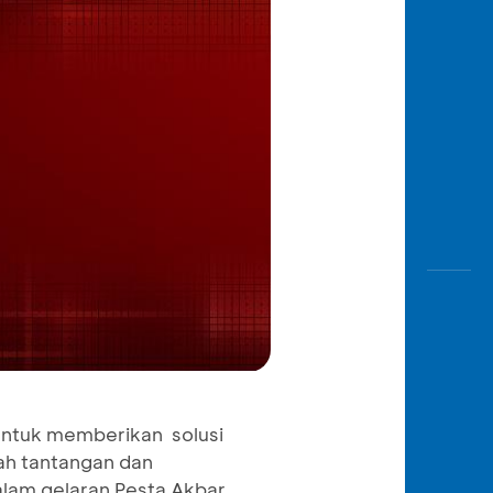
Awas
Modus
Buka
Rekeni
Tahapa
Edukati
 untuk memberikan solusi
ah tantangan dan
dalam gelaran Pesta Akbar