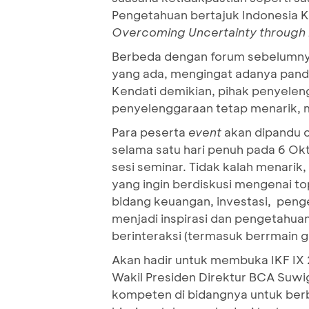
Pengetahuan bertajuk Indonesia
Overcoming Uncertainty through
Berbeda dengan forum sebelumnya,
yang ada, mengingat adanya pande
Kendati demikian, pihak penyeleng
penyelenggaraan tetap menarik, m
Para peserta
event
akan dipandu c
selama satu hari penuh pada 6 Ok
sesi seminar. Tidak kalah menarik
yang ingin berdiskusi mengenai t
bidang keuangan, investasi, peng
menjadi inspirasi dan pengetahua
berinteraksi (termasuk berrmain gi
Akan hadir untuk membuka IKF IX 
Wakil Presiden Direktur BCA Suw
kompeten di bidangnya untuk berb