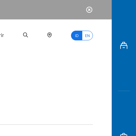
ir
ID
EN
PALING
BANYAK
DICARI
myBCA
Paylate