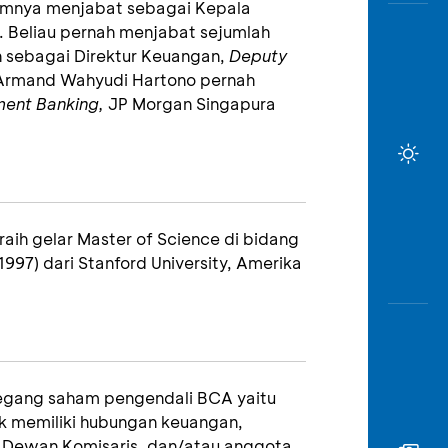
lumnya menjabat sebagai Kepala
 Beliau pernah menjabat sejumlah
n sebagai Direktur Keuangan,
Deputy
Armand Wahyudi Hartono pernah
ment Banking,
JP Morgan Singapura
eraih gelar Master of Science di bidang
97) dari Stanford University, Amerika
egang saham pengendali BCA yaitu
k memiliki hubungan keuangan,
 Dewan Komisaris, dan/atau anggota