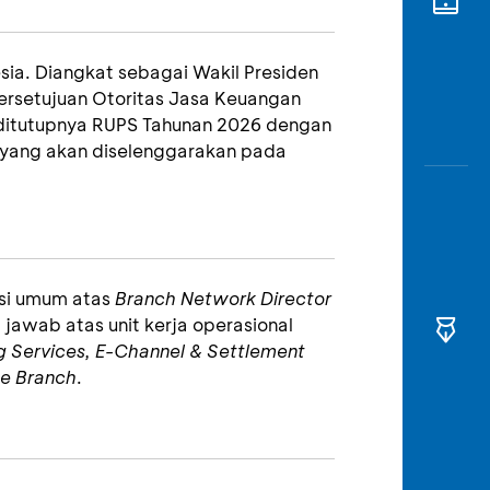
Awas
Modus
esia. Diangkat sebagai Wakil Presiden
Buka
rsetujuan Otoritas Jasa Keuangan
Rekeni
Tahapa
k ditutupnya RUPS Tahunan 2026 dengan
 yang akan diselenggarakan pada
Edukati
asi umum atas
Branch Network Director
 jawab atas unit kerja operasional
ing Services, E-Channel & Settlement
e Branch
.