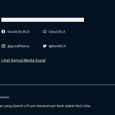
Media Sosial
GoodLife BCA
Solusi BCA
@goodlifebca
@BankBCA
Lihat Semua Media Sosial
onesia
 yang dijamin LPS per Nasabah per Bank adalah Rp2 miliar.