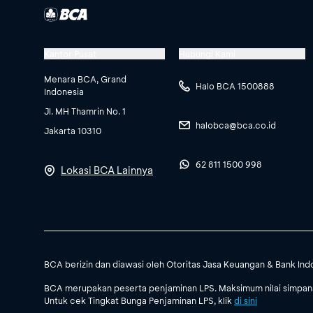
Kantor Pusat
Hubungi Kami
Menara BCA, Grand
Halo BCA 1500888
Indonesia
Jl. MH Thamrin No. 1
halobca@bca.co.id
Jakarta 10310
62 811 1500 998
Lokasi BCA Lainnya
BCA berizin dan diawasi oleh Otoritas Jasa Keuangan & Bank Ind
BCA merupakan peserta penjaminan LPS. Maksimum nilai simpanan
Untuk cek Tingkat Bunga Penjaminan LPS, klik
di sini