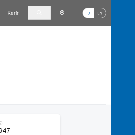
Karir
ID
EN
6)
947