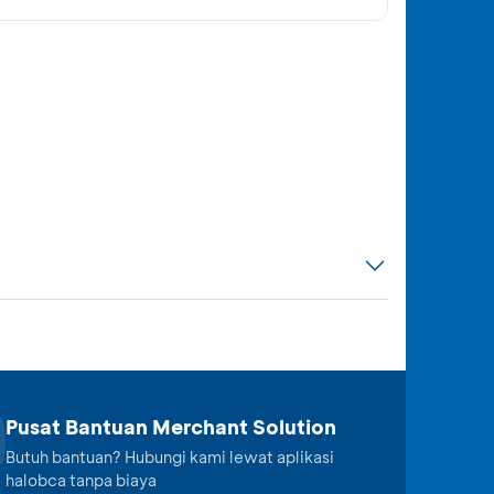
Pusat Bantuan Merchant Solution
Butuh bantuan? Hubungi kami lewat aplikasi
halobca tanpa biaya