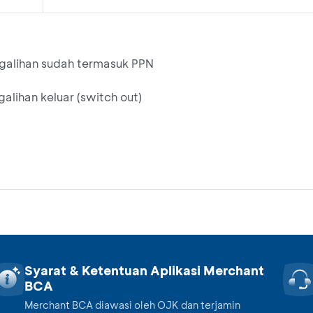
ngalihan sudah termasuk PPN
alihan keluar (switch out)
Syarat & Ketentuan Aplikasi Merchant
BCA
Merchant BCA diawasi oleh OJK dan terjamin