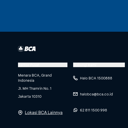
Kantor Pusat
Hubungi Kami
Menara BCA, Grand
Halo BCA 1500888
Indonesia
Jl. MH Thamrin No. 1
halobca@bca.co.id
Jakarta 10310
62 811 1500 998
Lokasi BCA Lainnya