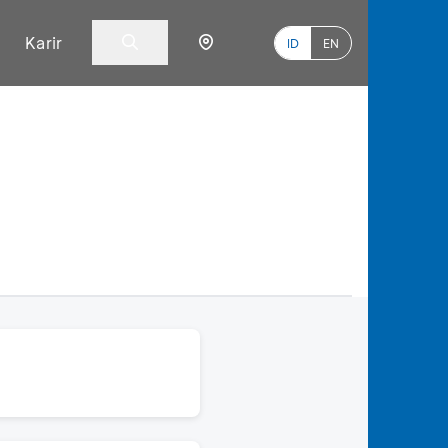
Karir
ID
EN