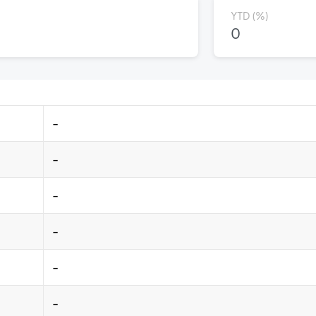
YTD (%)
0
-
-
-
-
-
-