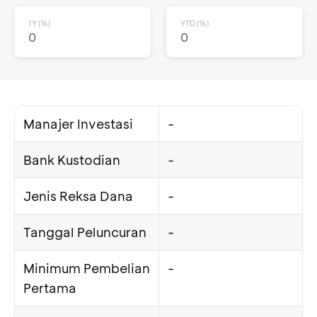
1Y (%)
YTD (%)
0
0
Manajer Investasi
-
Bank Kustodian
-
Jenis Reksa Dana
-
Tanggal Peluncuran
-
Minimum Pembelian
-
Pertama