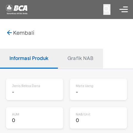
Kembali
Informasi Produk
Grafik NAB
Jenis Reksa Dana
Mata Uang
-
-
AUM
NAB/Unit
0
0