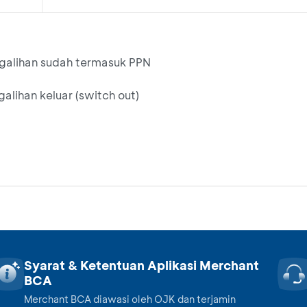
ngalihan sudah termasuk PPN
alihan keluar (switch out)
Syarat & Ketentuan Aplikasi Merchant
BCA
Merchant BCA diawasi oleh OJK dan terjamin