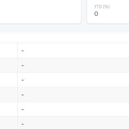
YTD (%)
0
-
-
-
-
-
-