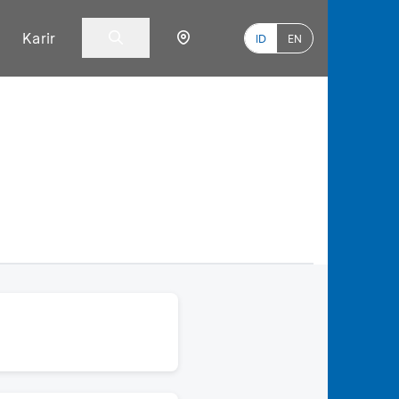
Karir
ID
EN