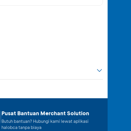
Pusat Bantuan Merchant Solution
Butuh bantuan? Hubungi kami lewat aplikasi
halobca tanpa biaya