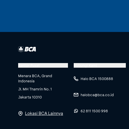
Kantor Pusat
Hubungi Kami
Menara BCA, Grand
Halo BCA 1500888
Indonesia
Jl. MH Thamrin No. 1
halobca@bca.co.id
Jakarta 10310
62 811 1500 998
Lokasi BCA Lainnya