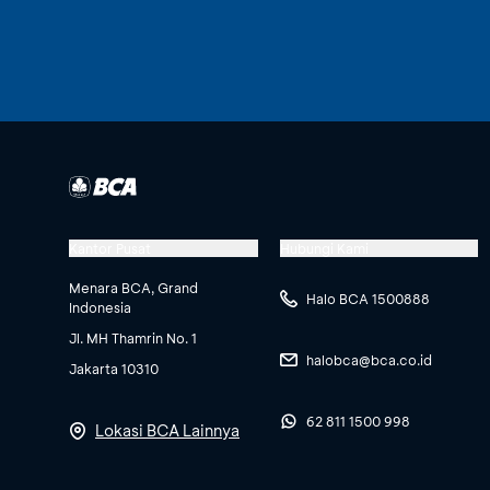
Kantor Pusat
Hubungi Kami
Menara BCA, Grand
Halo BCA 1500888
Indonesia
Jl. MH Thamrin No. 1
halobca@bca.co.id
Jakarta 10310
62 811 1500 998
Lokasi BCA Lainnya