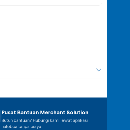
Pusat Bantuan Merchant Solution
Butuh bantuan? Hubungi kami lewat aplikasi
halobca tanpa biaya