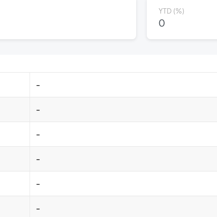
YTD (%)
0
-
-
-
-
-
-