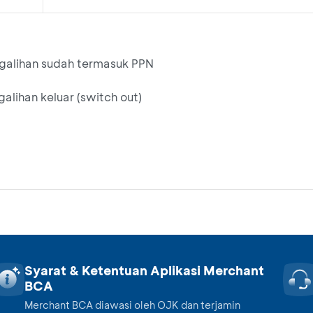
ngalihan sudah termasuk PPN
alihan keluar (switch out)
Syarat & Ketentuan Aplikasi Merchant
BCA
Merchant BCA diawasi oleh OJK dan terjamin