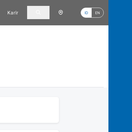
Karir
ID
EN