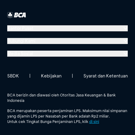
Kantor Pusat
Menara BCA, Grand Indonesia
Hubungi Kami
Jl. MH Thamrin No. 1
Media Sosial
Jakarta 10310
Halo BCA 1500888
GoodLife BCA
Solusi BCA
Lokasi BCA Lainnya
halobca@bca.co.id
SBDK
|
Kebijakan
|
Syarat dan Ketentuan
@goodlifebca
@BankBCA
62 811 1500 998
BCA berizin dan diawasi oleh Otoritas Jasa Keuangan & Bank
Indonesia
Lihat Semua Media Sosial
BCA merupakan peserta penjaminan LPS. Maksimum nilai simpanan
yang dijamin LPS per Nasabah per Bank adalah Rp2 miliar.
Untuk cek Tingkat Bunga Penjaminan LPS, klik
di sini