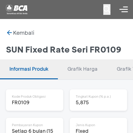
Kembali
SUN Fixed Rate Seri FR0109
Informasi Produk
Grafik Harga
Grafik 
Kode Produk Obligasi
Tingkat Kupon (% p.a.)
FR0109
5,875
Pembayaran Kupon
Jenis Kupon
Setiap 6 bulan (15
Fixed