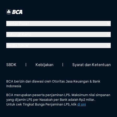
Kantor Pusat
Menara BCA, Grand Indonesia
Hubungi Kami
Jl. MH Thamrin No. 1
Media Sosial
Jakarta 10310
Halo BCA 1500888
GoodLife BCA
Solusi BCA
Lokasi BCA Lainnya
halobca@bca.co.id
SBDK
|
Kebijakan
|
Syarat dan Ketentuan
@goodlifebca
@BankBCA
62 811 1500 998
BCA berizin dan diawasi oleh Otoritas Jasa Keuangan & Bank
Indonesia
Lihat Semua Media Sosial
BCA merupakan peserta penjaminan LPS. Maksimum nilai simpanan
yang dijamin LPS per Nasabah per Bank adalah Rp2 miliar.
Untuk cek Tingkat Bunga Penjaminan LPS, klik
di sini