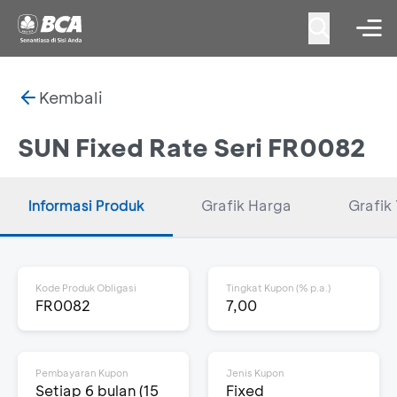
Kembali
SUN Fixed Rate Seri FR0082
Informasi Produk
Grafik Harga
Grafik 
Kode Produk Obligasi
Tingkat Kupon (% p.a.)
FR0082
7,00
Pembayaran Kupon
Jenis Kupon
Setiap 6 bulan (15
Fixed