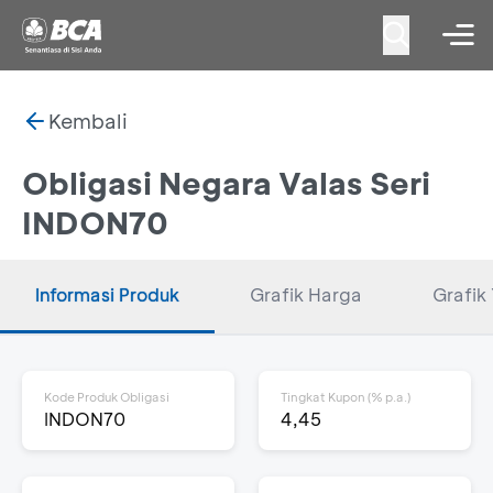
Kembali
Obligasi Negara Valas Seri
INDON70
Informasi Produk
Grafik Harga
Grafik 
Kode Produk Obligasi
Tingkat Kupon (% p.a.)
INDON70
4,45