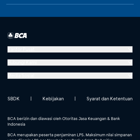
Kantor Pusat
Menara BCA, Grand Indonesia
Hubungi Kami
Jl. MH Thamrin No. 1
Media Sosial
Jakarta 10310
Halo BCA 1500888
GoodLife BCA
Solusi BCA
Lokasi BCA Lainnya
halobca@bca.co.id
SBDK
|
Kebijakan
|
Syarat dan Ketentuan
@goodlifebca
@BankBCA
62 811 1500 998
BCA berizin dan diawasi oleh Otoritas Jasa Keuangan & Bank
Indonesia
Lihat Semua Media Sosial
BCA merupakan peserta penjaminan LPS. Maksimum nilai simpanan