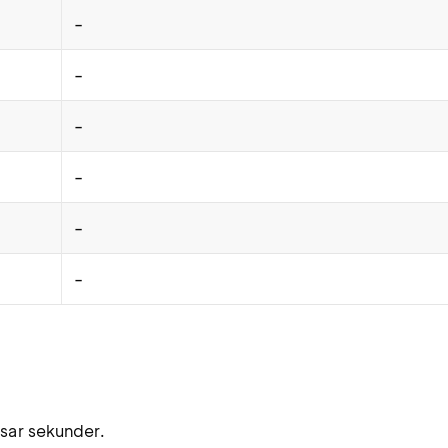
-
-
-
-
-
-
sar sekunder.