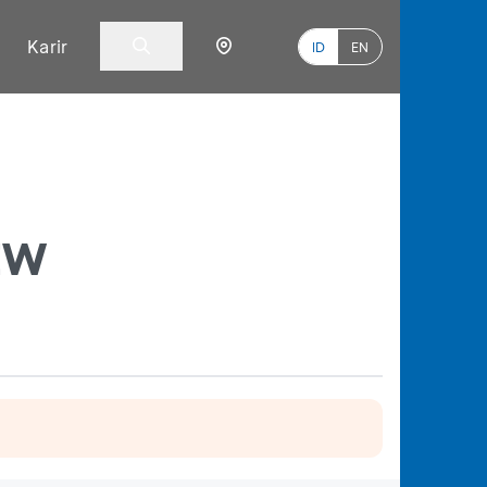
Karir
ID
EN
EW