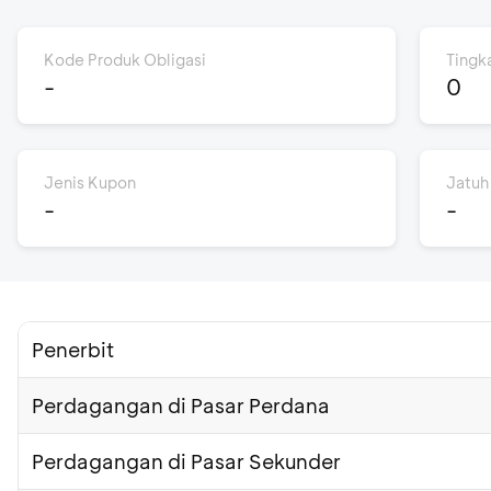
Kode Produk Obligasi
Tingk
-
0
Jenis Kupon
Jatuh
-
-
Penerbit
Perdagangan di Pasar Perdana
Perdagangan di Pasar Sekunder