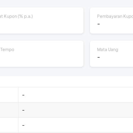
at Kupon (% p.a.)
Pembayaran Kup
-
 Tempo
Mata Uang
-
-
-
-