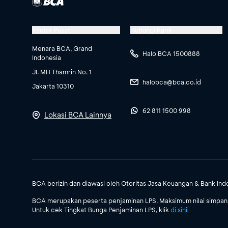
Kantor Pusat
Hubungi Kami
Menara BCA, Grand
Halo BCA 1500888
Indonesia
Jl. MH Thamrin No. 1
halobca@bca.co.id
Jakarta 10310
62 811 1500 998
Lokasi BCA Lainnya
BCA berizin dan diawasi oleh Otoritas Jasa Keuangan & Bank Ind
BCA merupakan peserta penjaminan LPS. Maksimum nilai simpanan
Untuk cek Tingkat Bunga Penjaminan LPS, klik
di sini