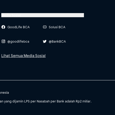
Media Sosial
GoodLife BCA
Solusi BCA
@goodlifebca
@BankBCA
Lihat Semua Media Sosial
onesia
 yang dijamin LPS per Nasabah per Bank adalah Rp2 miliar.