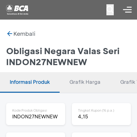
Kembali
Obligasi Negara Valas Seri
INDON27NEWNEW
Informasi Produk
Grafik Harga
Grafik 
Kode Produk Obligasi
Tingkat Kupon (% p.a.)
INDON27NEWNEW
4,15