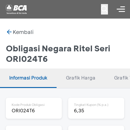
Kembali
Obligasi Negara Ritel Seri
ORI024T6
Informasi Produk
Grafik Harga
Grafik 
Kode Produk Obligasi
Tingkat Kupon (% p.a.)
ORI024T6
6,35