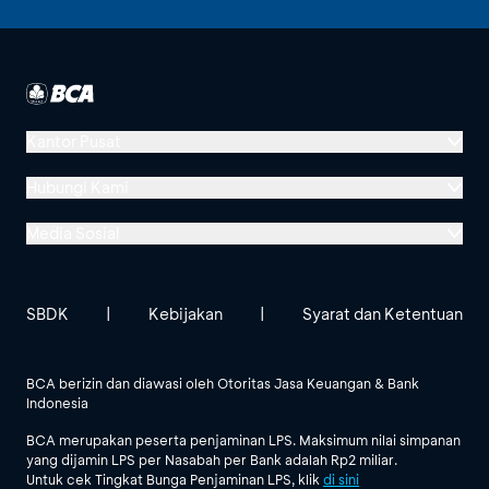
Kantor Pusat
Menara BCA, Grand Indonesia
Hubungi Kami
Jl. MH Thamrin No. 1
Media Sosial
Jakarta 10310
Halo BCA 1500888
GoodLife BCA
Solusi BCA
Lokasi BCA Lainnya
halobca@bca.co.id
SBDK
|
Kebijakan
|
Syarat dan Ketentuan
@goodlifebca
@BankBCA
62 811 1500 998
BCA berizin dan diawasi oleh Otoritas Jasa Keuangan & Bank
Indonesia
Lihat Semua Media Sosial
BCA merupakan peserta penjaminan LPS. Maksimum nilai simpanan
yang dijamin LPS per Nasabah per Bank adalah Rp2 miliar.
Untuk cek Tingkat Bunga Penjaminan LPS, klik
di sini