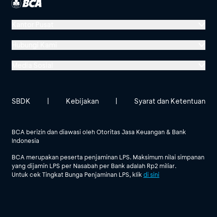
Kantor Pusat
Menara BCA, Grand Indonesia
Hubungi Kami
Jl. MH Thamrin No. 1
Media Sosial
Jakarta 10310
Halo BCA 1500888
GoodLife BCA
Solusi BCA
Lokasi BCA Lainnya
halobca@bca.co.id
SBDK
|
Kebijakan
|
Syarat dan Ketentuan
@goodlifebca
@BankBCA
62 811 1500 998
BCA berizin dan diawasi oleh Otoritas Jasa Keuangan & Bank
Indonesia
Lihat Semua Media Sosial
BCA merupakan peserta penjaminan LPS. Maksimum nilai simpanan
yang dijamin LPS per Nasabah per Bank adalah Rp2 miliar.
Untuk cek Tingkat Bunga Penjaminan LPS, klik
di sini