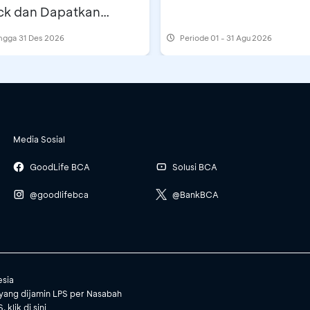
ck dan Dapatkan
k Rp500 Ribu
ingga 31 Des 2026
Periode
01 - 31 Agu 2026
Media Sosial
GoodLife BCA
Solusi BCA
@goodlifebca
@BankBCA
esia
yang dijamin LPS per Nasabah
, klik
di sini