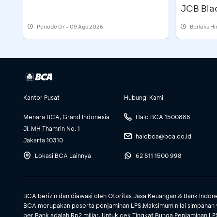
JCB Bla
Cashbac
Periode
07 - 09 Agu 2026
Berlaku H
Kantor Pusat
Hubungi Kami
Menara BCA, Grand Indonesia
Halo BCA 1500888
Jl. MH Thamrin No. 1
halobca@bca.co.id
Jakarta 10310
Lokasi BCA Lainnya
62 811 1500 998
BCA berizin dan diawasi oleh Otoritas Jasa Keuangan & Bank Indon
BCA merupakan peserta penjaminan LPS.Maksimum nilai simpanan 
per Bank adalah Rp2 miliar. Untuk cek Tingkat Bunga Penjaminan LPS