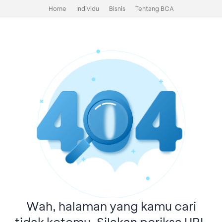
Home
Individu
Bisnis
Tentang BCA
Wah, halaman yang kamu cari
tidak ketemu. Silakan periksa URL