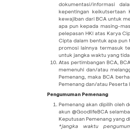
dokumentasi/informasi da
kepentingan keikutsertaan K
kewajiban dari BCA untuk me
apa pun kepada masing-mas
pelepasan HKI atas Karya C
Cipta dalam bentuk apa pun t
promosi lainnya termasuk te
untuk jangka waktu yang tida
Atas pertimbangan BCA, BCA
memenuhi dan/atau melangga
Pemenang, maka BCA berhak 
Pemenang dan/atau Peserta l
Pengumuman Pemenang
Pemenang akan dipilih oleh d
akun @GoodlifeBCA selambat-
Keputusan Pemenang yang dipi
*jangka waktu pengumum