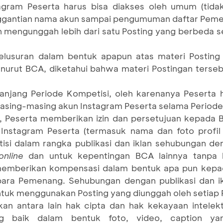
agram Peserta harus bisa diakses oleh umum (tida
ggantian nama akun sampai pengumuman daftar Peme
n mengunggah lebih dari satu Posting yang berbeda 
lusuran dalam bentuk apapun atas materi Posting 
nurut BCA, diketahui bahwa materi Postingan terse
panjang Periode Kompetisi, oleh karenanya Peserta
masing-masing akun Instagram Peserta selama Periode
, Peserta memberikan izin dan persetujuan kepada
 Instagram Peserta (termasuk nama dan foto profil
isi dalam rangka publikasi dan iklan sehubungan de
online
dan untuk kepentingan BCA lainnya tanpa
emberikan kompensasi dalam bentuk apa pun kepada
para Pemenang. Sehubungan dengan publikasi dan ik
ntuk menggunakan Posting yang diunggah oleh setiap 
an antara lain hak cipta dan hak kekayaan intelekt
ng baik dalam bentuk foto, video, caption ya