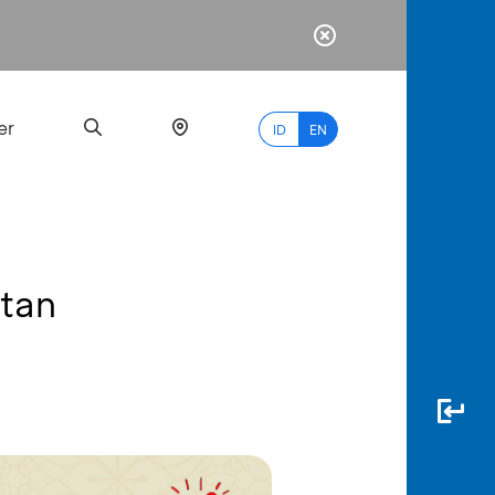
er
ID
EN
tan
Most
Popular
Search
myBCA
Paylate