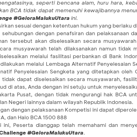
ngatasinya, seperti bencana alam, huru hara, keba
kan BCA tidak dapat memenuhi kewajibannya menur
lenge #GeloraMalukuUtara
ini.
fsirkan sesuai dengan ketentuan hukum yang berlaku di
an sehubungan dengan penafsiran dan pelaksanaan da
ihan tersebut akan diselesaikan secara musyawarah
secara musyawarah telah dilaksanakan namun tidak
iselesaikan melalui fasilitasi perbankan di Bank Ind
dilakukan melalui Lembaga Alternatif Penyelesaian 
natif Penyelesaian Sengketa yang ditetapkan oleh 
t tidak dapat diselesaikan secara musyawarah, fasili
d di atas, Anda dengan ini setuju untuk menyelesaik
Jakarta Pusat, dengan tidak mengurangi hak BCA u
lan Negeri lainnya dalam wilayah Republik Indonesia.
ungan dengan pelaksanaan Kompetisi ini dapat diperol
A, dan Halo BCA 1500 888
 ini, Peserta dianggap telah memahami dan menyet
 Challenge
#GeloraMalukuUtara
.