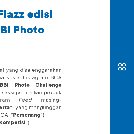
lazz edisi
BBI Photo
ual yang diselenggarakan
ia sosial Instagram BCA
BBI Photo Challenge
nsaksi pembelian produk
agram
Feed
masing-
erta
”) yang mengunggah
BCA (“
Pemenang
”).
 Kompetisi
”).