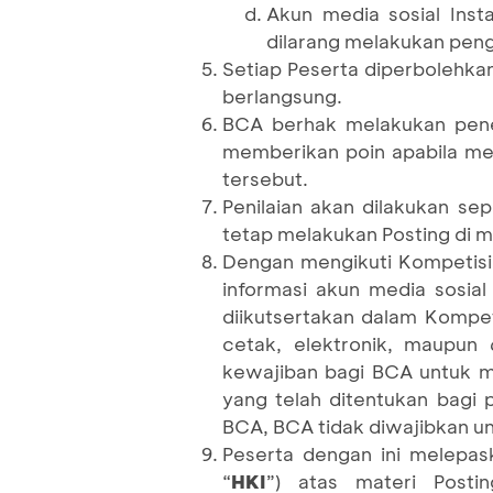
Akun media sosial Inst
dilarang melakukan pen
Setiap Peserta diperbolehka
berlangsung.
BCA berhak melakukan pene
memberikan poin apabila me
tersebut.
Penilaian akan dilakukan se
tetap melakukan Posting di 
Dengan mengikuti Kompetisi
informasi akun media sosial
diikutsertakan dalam Kompet
cetak, elektronik, maupun
kewajiban bagi BCA untuk m
yang telah ditentukan bagi 
BCA, BCA tidak diwajibkan u
Peserta dengan ini melepask
“
HKI
”) atas materi Posti