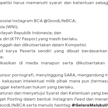
petisi harus memenuhi syarat dan ketentuan sebaga
sosial Instagram BCA @GoodLifeBCA;
ia (WNI);
wilayah Republik Indonesia; dan
as diri (KTP/ Paspor) yang masih berlaku.
unggah dan diikutsertakan dalam Kompetisi:
il karya Peserta sendiri yang dibuat berdasarka
a;
ikasikan di media manapun serta diikutsertakan
 unsur pornografi, menyinggung SARA, mengandung 
k kekayaan intelektual milik pihak mana pun (termas
nggar ketentuan hukum yang berlaku.
 aturan dan menyetujui Syarat dan Ketentuan yang ber
ah Posting dalam bentuk Instagram
Feed
dan menan
GoodLifeBCA serta menulis
hashtag
#GeloraMalukuU