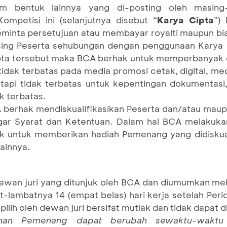
lam bentuk lainnya yang di-posting oleh masing
ompetisi ini (selanjutnya disebut “
Karya Cipta
”)
minta persetujuan atau membayar royalti maupun bia
ing Peserta sehubungan dengan penggunaan Karya 
ipta tersebut maka BCA berhak untuk memperbanyak
idak terbatas pada media promosi cetak, digital, med
tapi tidak terbatas untuk kepentingan dokumentasi,
k terbatas.
 berhak mendiskualifikasikan Peserta dan/atau mau
r Syarat dan Ketentuan. Dalam hal BCA melakukan 
untuk memberikan hadiah Pemenang yang didiskuali
ainnya.
ewan juri yang ditunjuk oleh BCA dan diumumkan melal
lambatnya 14 (empat belas) hari kerja setelah Peri
lih oleh dewan juri bersifat mutlak dan tidak dapat 
an Pemenang dapat berubah sewaktu-waktu 