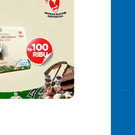
Awas
Modus
Open
Saving
Accoun
Edukati