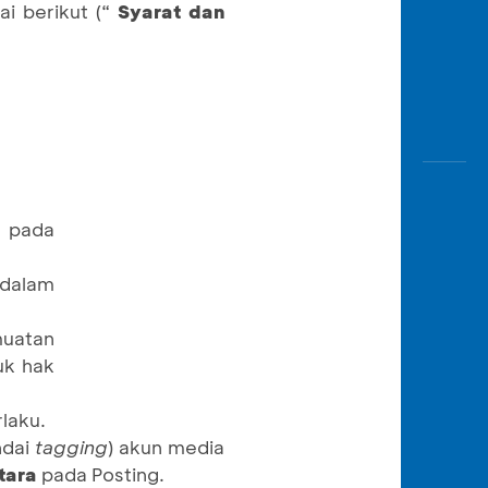
i berikut (“
Syarat dan
n pada
 dalam
muatan
uk hak
laku.
dai
tagging
) akun media
tara
pada Posting.