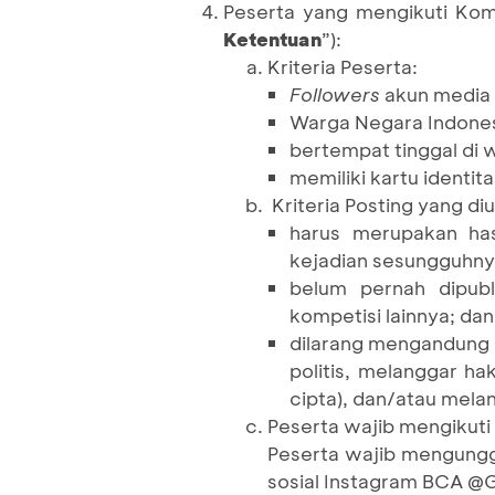
Peserta yang mengikuti Kom
Ketentuan
”):
Kriteria Peserta:
Followers
akun media 
Warga Negara Indones
bertempat tinggal di 
memiliki kartu identit
Kriteria Posting yang di
harus merupakan has
kejadian sesungguhny
belum pernah dipubl
kompetisi lainnya; dan
dilarang mengandung
politis, melanggar ha
cipta), dan/atau mela
Peserta wajib mengikuti
Peserta wajib mengungg
sosial Instagram BCA @