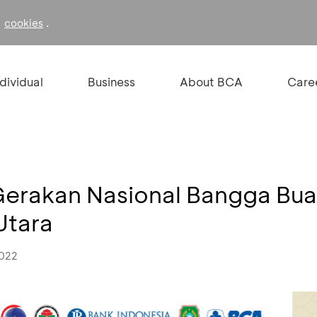
f
.
cookies
ndividual
Business
About BCA
Care
rakan Nasional Bangga Bua
Utara
2022