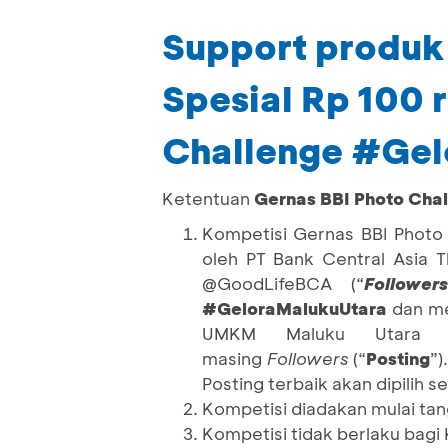
Support produk 
Spesial Rp 100 
Challenge #Gel
Ketentuan
Gernas BBI Photo Cha
Kompetisi Gernas BBI Photo
oleh PT Bank Central Asia T
@GoodLifeBCA (“
Follower
#GeloraMalukuUtara
dan me
UMKM Maluku Utara 
masing
Followers
(“
Posting
”)
Posting terbaik akan dipilih
Kompetisi diadakan mulai tan
Kompetisi tidak berlaku bag