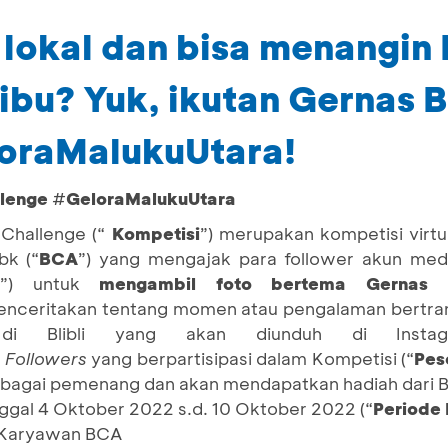
lokal dan bisa menangin F
ribu? Yuk, ikutan Gernas 
oraMalukuUtara!
llenge
#
GeloraMalukuUtara
 Challenge (“
Kompetisi
”) merupakan kompetisi virt
bk (“
BCA
”) yang mengajak para follower akun med
s
”) untuk
mengambil foto bertema Gernas 
nceritakan tentang momen atau pengalaman bertra
di Blibli yang akan diunduh di Inst
.
Followers
yang berpartisipasi dalam Kompetisi (“
Pes
 sebagai pemenang dan akan mendapatkan hadiah dari 
ggal 4 Oktober 2022 s.d. 10 Oktober 2022 (“
Periode
i Karyawan BCA