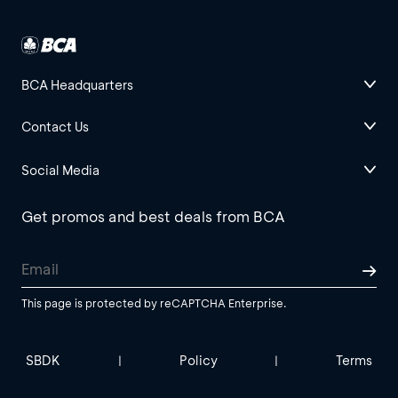
BCA Headquarters
Contact Us
Social Media
Get promos and best deals from BCA
This page is protected by reCAPTCHA Enterprise.
SBDK
Policy
Terms
|
|