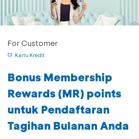
For Customer
Kartu Kredit
Bonus Membership
Rewards (MR) points
untuk Pendaftaran
Tagihan Bulanan Anda