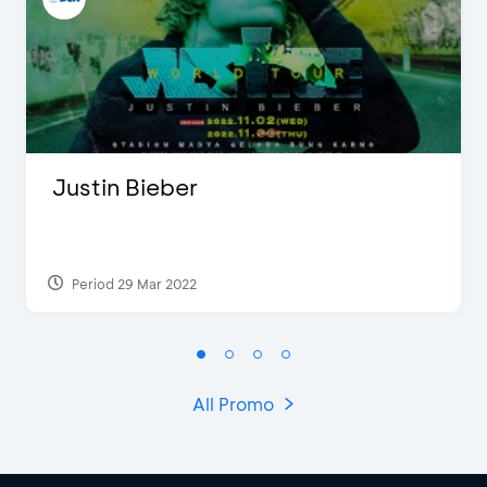
Justin Bieber
Period 29 Mar 2022
All Promo