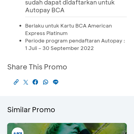
sudah dapat didaftarkan untuk
Autopay BCA
Berlaku untuk Kartu BCA American
Express Platinum
Periode program pendaftaran Autopay :
1 Juli – 30 September 2022
Share This Promo
Similar Promo