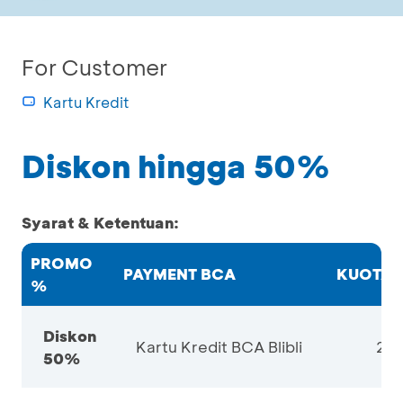
For Customer
Kartu Kredit
Diskon hingga 50%
Syarat & Ketentuan:
PROMO
PAYMENT BCA
KUOTA/
%
Diskon
Kartu Kredit BCA Blibli
20
50%