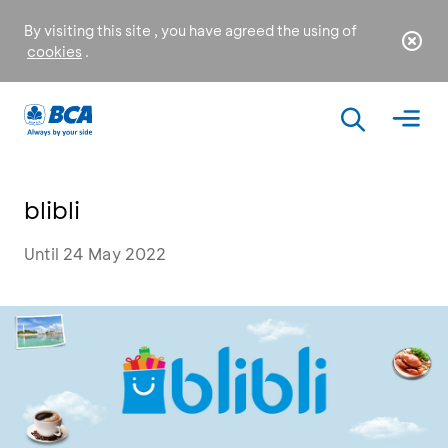
By visiting this site , you have agreed the using of
cookies
.
blibli
Until 24 May 2022