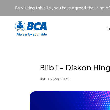
By visiting this site , you have agreed the using o
I
Blibli - Diskon Hi
Until 07 Mar 2022