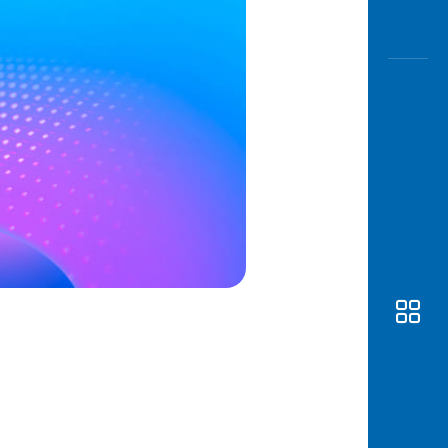
Awas
Modus
Open
Saving
Accoun
Edukati