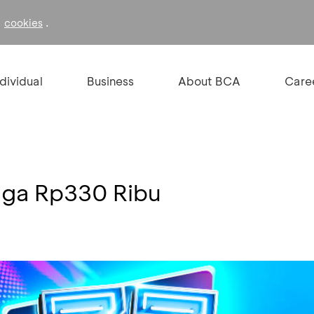
f
.
cookies
ndividual
Business
About BCA
Care
ngga Rp330 Ribu