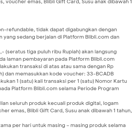
s, voucher emas, Blibli Gift Card, Susu anak dibawah 1
on-refundable, tidak dapat digabungkan dengan
 yang sedang berjalan di Platform Blibli.com dan
- (seratus tiga puluh ribu Rupiah) akan langsung
a laman pembayaran pada Platform Blibli.com
akukan transaksi di atas atau sama dengan Rp
piah) dan memasukkan kode voucher: 33-BCADB
kan 1 (satu) kali transaksi per 1 (satu) Nomor Kartu
 pada Platform Blibli.com selama Periode Program
an seluruh produk kecuali produk digital, logam
her emas, Blibli Gift Card, Susu anak dibawah 1 tahun,
tama per hari untuk masing – masing produk selama