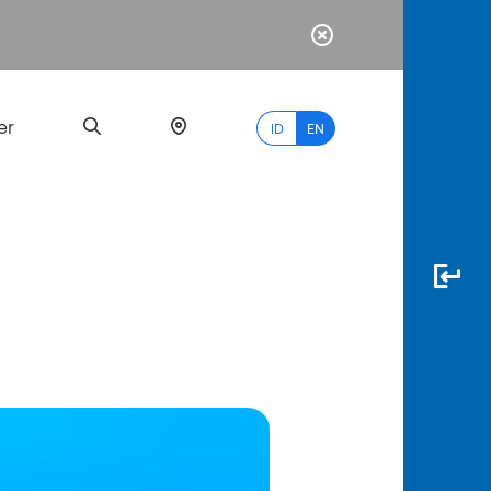
er
ID
EN
Most
Popular
Search
myBCA
Paylate