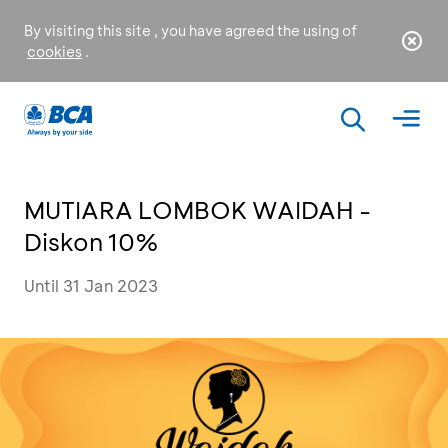
By visiting this site , you have agreed the using of
cookies
.
MUTIARA LOMBOK WAIDAH -
Diskon 10%
Until 31 Jan 2023