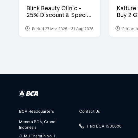
Blink Beauty Clinic -
Kalture
25% Discount & Speci...
Buy 2 G
Period 27 Mar 2025 - 31 Aug 2026
Period 1
BCA Headquarters
Contact Us
Menara BCA, Grand
Halo BCA 1500888
Indonesia
Jl. MH Thamrin No. 1