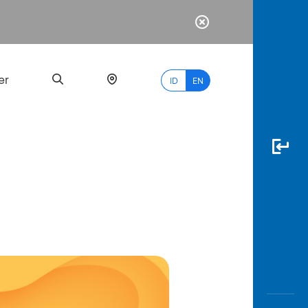
er
ID
EN
Most
Popular
Search
myBCA
Paylate