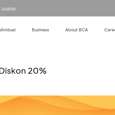
f
.
cookies
ndividual
Business
About BCA
Care
Diskon 20%