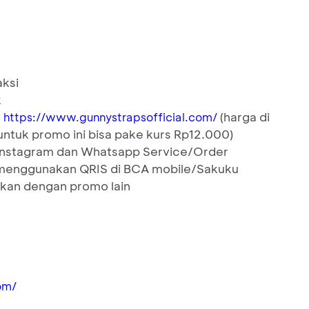
aksi
k
e
(harga di
https://www.gunnystrapsofficial.com/
ntuk promo ini bisa pake kurs Rp12.000)
 Instagram dan Whatsapp Service/Order
menggunakan QRIS di BCA mobile/Sakuku
kan dengan promo lain
om/