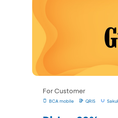
For Customer
BCA mobile
QRIS
Saku