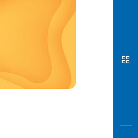
Awas
Modus
Open
Saving
Accoun
Edukati