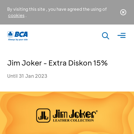
By visiting this site , you have agreed the using of
cookies
.
Jim Joker - Extra Diskon 15%
Until 31 Jan 2023