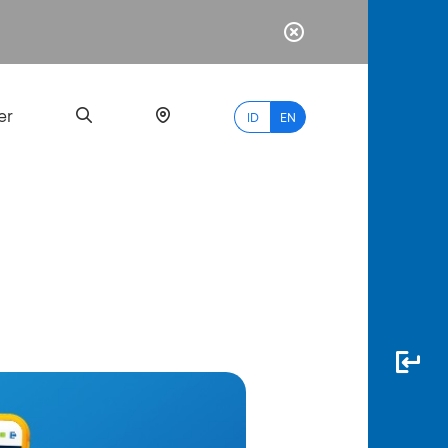
er
ID
EN
Most
Popular
Search
myBCA
Paylate