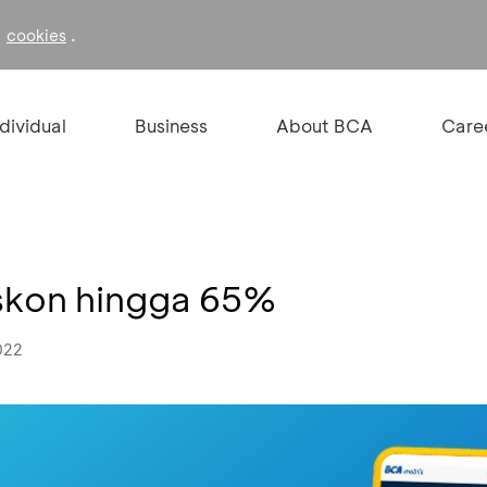
f
.
cookies
ndividual
Business
About BCA
Care
Diskon hingga 65%
022