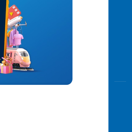
Awas
Modus
Open
Saving
Accoun
Edukati