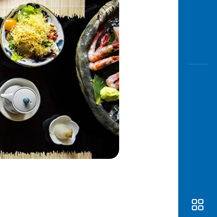
Awas
Modus
Open
Saving
Accoun
Edukati