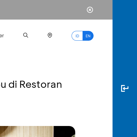
er
ID
EN
 di Restoran
Most
Popular
Search
myBCA
Paylate