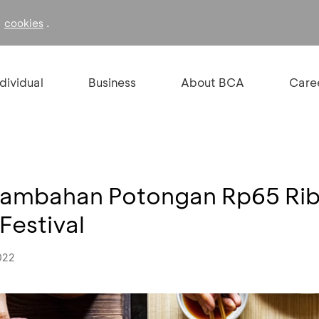
f
.
cookies
ndividual
Business
About BCA
Care
Tambahan Potongan Rp65 Ribu
Festival
022