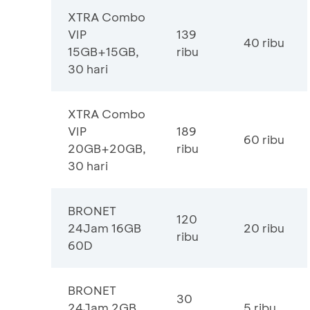
XTRA Combo
VIP
139
40 ribu
15GB+15GB,
ribu
30 hari
XTRA Combo
VIP
189
60 ribu
20GB+20GB,
ribu
30 hari
BRONET
120
24Jam 16GB
20 ribu
ribu
60D
BRONET
30
24Jam 2GB
5 ribu