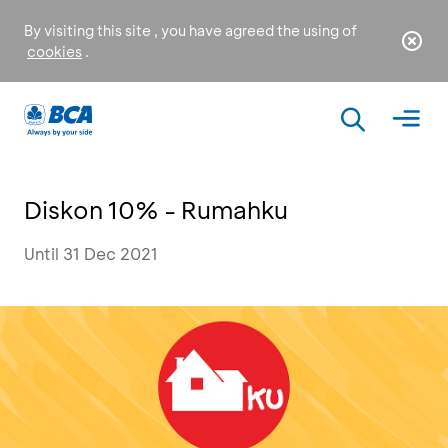
By visiting this site , you have agreed the using of
cookies
.
Diskon 10% - Rumahku
Until 31 Dec 2021