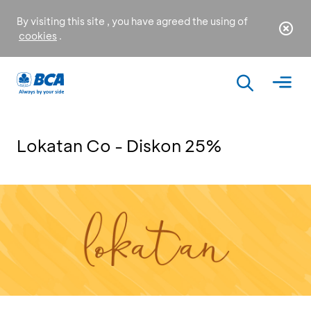
By visiting this site , you have agreed the using of
cookies
.
Lokatan Co - Diskon 25%