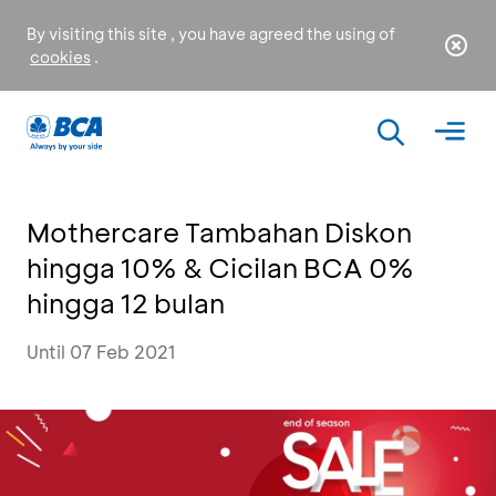
By visiting this site , you have agreed the using of
cookies
.
Mothercare Tambahan Diskon
hingga 10% & Cicilan BCA 0%
hingga 12 bulan
Until 07 Feb 2021