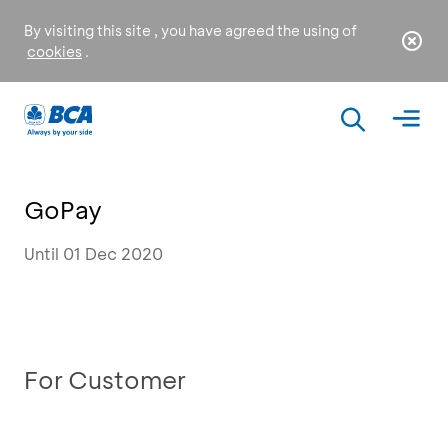
By visiting this site , you have agreed the using of
cookies
.
GoPay
Until 01 Dec 2020
For Customer