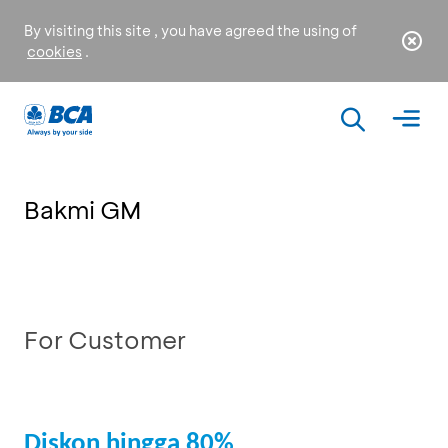
By visiting this site , you have agreed the using of
cookies
.
Bakmi GM
For Customer
Diskon hingga 80%