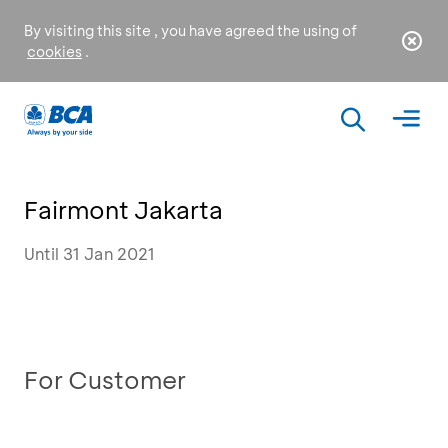
By visiting this site , you have agreed the using of
cookies
.
Fairmont Jakarta
Until 31 Jan 2021
For Customer