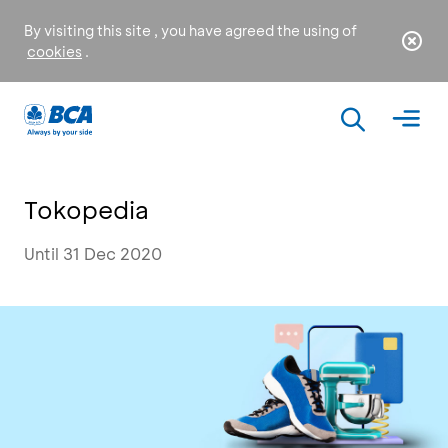
By visiting this site , you have agreed the using of
cookies
.
Tokopedia
Until 31 Dec 2020