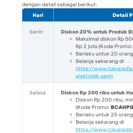
dengan detail sebagai berikut:
Hari
Detail 
Senin
Diskon 20% untuk Produk El
Maksimal diskon Rp 500
Rp 2 juta (Kode Promo
Berlaku untuk 20 oran
Belanja sekarang di
https://www.tokopedia
elektronik-senin
Selasa
Diskon Rp 200 ribu untuk 
Diskon Rp 200 ribu, min
(Kode Promo:
BCAHP
Berlaku untuk 25 oran
Belanja sekarang di
https://www.tokopedia