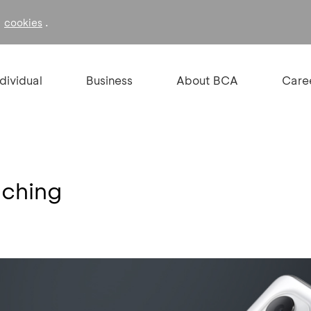
f
.
cookies
ndividual
Business
About BCA
Care
ching