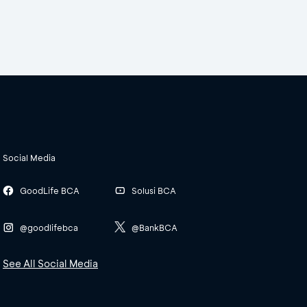
Social Media
GoodLife BCA
Solusi BCA
@goodlifebca
@BankBCA
See All Social Media