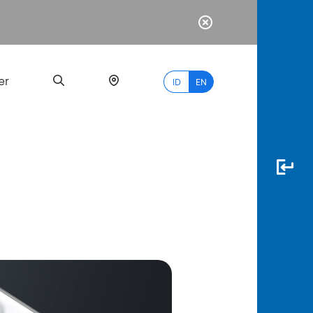
er
ID
EN
Most
Popular
Search
myBCA
Paylate