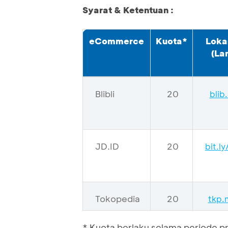
Syarat & Ketentuan :
eCommerce
Kuota*
Loka
(La
Blibli
20
blib
JD.ID
20
bit.l
Tokopedia
20
tkp.
* Kuota berlaku selama periode 