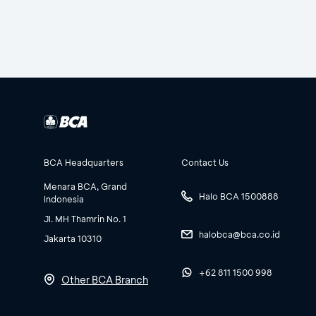
BCA Headquarters
Contact Us
Menara BCA, Grand
Halo BCA 1500888
Indonesia
Jl. MH Thamrin No. 1
halobca@bca.co.id
Jakarta 10310
+62 811 1500 998
Other BCA Branch