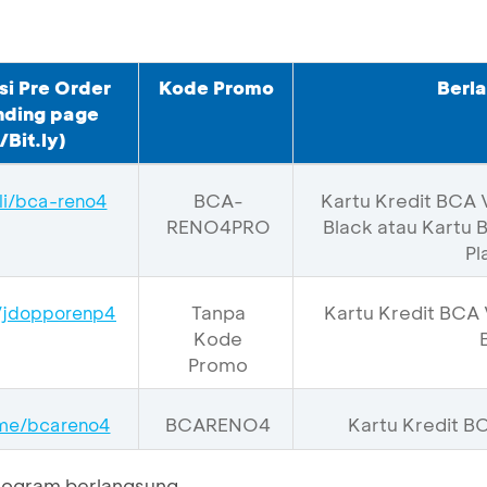
si Pre Order
Kode Promo
Berla
nding page
/
Bit.ly
)
BCA-
Kartu Kredit BCA
.li/bca-reno4
RENO4PRO
Black atau Kartu
Pl
Tanpa
Kartu Kredit BCA
y/jdopporenp4
Kode
Promo
BCARENO4
Kartu Kredit B
me/bcareno4
program berlangsung