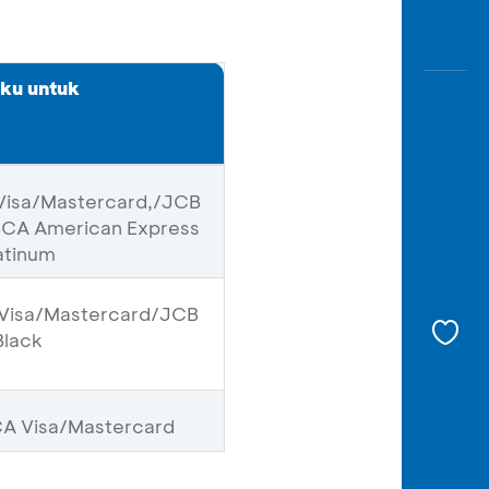
ku untuk
 Visa/Mastercard,/JCB
 BCA American Express
atinum
 Visa/Mastercard/JCB
Black
CA Visa/Mastercard