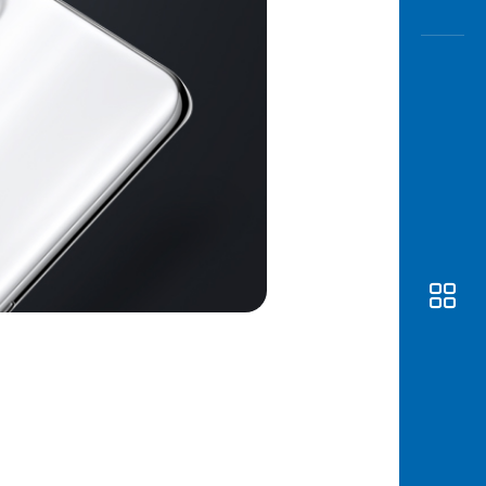
Awas
Modus
Open
Saving
Accoun
Edukati