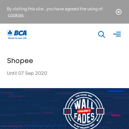
By visiting this site , you have agreed the using of
cookies
.
Shopee
Until 07 Sep 2020